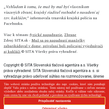
„
Vzhľadom k tomu, že muž by mal byť vlastníkom
viacerých zbraní, krajský riaditeľ rozhodol o nasadení aj
tzv. kukláčov,
“ informovala trnavská krajská polícia na
Facebooku.
Viac k témam:
fyzické napadnutie
,
Zbrane
Zdroj: SITA.sk -
Muž sa po napadnutí manželky
zabarikádoval v dome, privolaní boli policajní vyjednávači
aj kukláči
© SITA Všetky práva vyhradené.
Copyright © SITA Slovenská tlačová agentúra a.s. Všetky
práva vyhradené. SITA Slovenská tlačová agentúra a. s. si
vyhradzuje právo udeľovať súhlas na rozmnožovanie, šírenie
a na verejný prenos tohto článku a jeho častí.