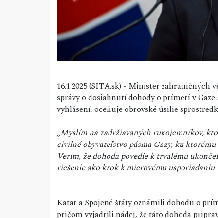
16.1.2025 (SITA.sk) - Minister zahraničných v
správy o dosiahnutí dohody o prímerí v Gaze
vyhlásení, oceňuje obrovské úsilie sprostred
„Myslím na zadržiavaných rukojemníkov, ktorí
civilné obyvateľstvo pásma Gazy, ku ktorému
Verím, že dohoda povedie k trvalému ukončen
riešenie ako krok k mierovému usporiadaniu
Katar a Spojené štáty oznámili dohodu o prí
pričom vyjadrili nádej, že táto dohoda pripra