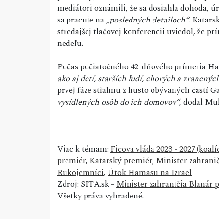
mediátori oznámili, že sa dosiahla dohoda, ú
sa pracuje na
„posledných detailoch“
. Katar
stredajšej tlačovej konferencii uviedol, že
nedeľu.
Počas počiatočného 42-dňového prímeria Ha
ako aj detí, starších ľudí, chorých a zranených
prvej fáze stiahnu z husto obývaných častí 
vysídlených osôb do ich domovov“
, dodal M
Viac k témam:
Ficova vláda 2023 - 2027 (koa
premiér
,
Katarský premiér
,
Minister zahranič
Rukojemníci
,
Útok Hamasu na Izrael
Zdroj: SITA.sk -
Minister zahraničia Blanár pr
Všetky práva vyhradené.