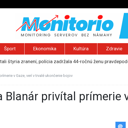
Šport
Ekonomika
Kultúra
Zdravie
tali štyria zranení, polícia zadržala 44-ročnú ženu pravdep
mohol poberať jeho dôchodok
 zadržaní. Portugalská polícia obsadila loď s kontrabandom 
 prímerie v Gaze, verí v trvalé ukončenie bojov
iu rodín s deťmi z Kramatorska, Rusi sú už len 20 kilometrov 
 2026): Nízka hladina Dunaja, Trumpov nový helipad, zničený 