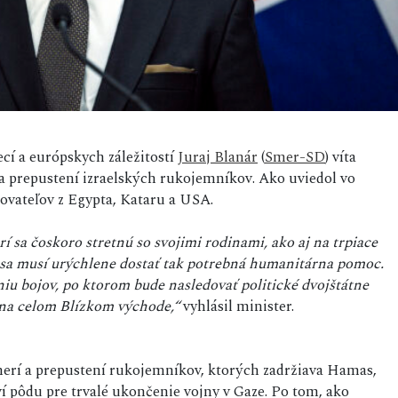
ecí a európskych záležitostí
Juraj Blanár
(
Smer-SD
) víta
 a prepustení izraelských rukojemníkov. Ako uviedol vo
kovateľov z Egypta, Kataru a USA.
 sa čoskoro stretnú so svojimi rodinami, ako aj na trpiace
 sa musí urýchlene dostať tak potrebná humanitárna pomoc.
iu bojov, po ktorom bude nasledovať politické dvojštátne
 na celom Blízkom východe,“
vyhlásil minister.
merí a prepustení rukojemníkov, ktorých zadržiava Hamas,
ví pôdu pre trvalé ukončenie vojny v Gaze. Po tom, ako