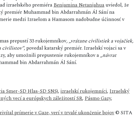
rad izraelského premiéra
Benjamina Netanjahua
uviedol, že
ský premiér Muhammad bin Abdarrahmán Ál Sání na
 prímerie medzi Izraelom a Hamasom nadobudne účinnosť v
mas prepustí 33 rukojemníkov
, „vrátane civilistiek a vojačiek,
 civilistov“
, povedal katarský premiér. Izraelskí vojaci sa v
Gazy, aby umožnili prepustenie rukojemníkov a
„návrat
uhammad bin Abdarrahmán Ál Sání.
lícia Smer-SD Hlas-SD SNS)
,
izraelskí rukojemníci
,
Izraelský
ných vecí a európskych záležitostí SR
,
Pásmo Gazy
,
ivítal prímerie v Gaze, verí v trvalé ukončenie bojov
© SITA