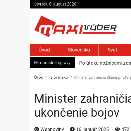
Štvrtok, 6. august 2026
Úvod
Slovensko
Svet
Mimoriadne správy
Po útoku nožnicami zos
Syn zmrazil otca, aby 
Päť ton kokaínu a traja
Úvod
Slovensko
Minister zahraničia Blanár privítal
Úrady nariadili evakuác
Top foto dňa (5. august
Minister zahraničia Blanár privítal prímerie v Gaze, verí v trvalé
ukončenie bojov
Webnoviny
16. január 2025
472