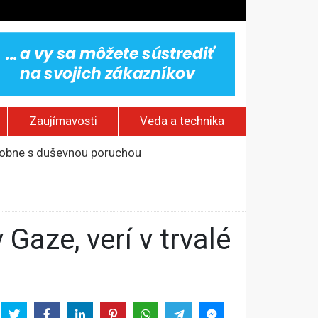
Zaujímavosti
Veda a technika
odobne s duševnou poruchou
na otvorenom mori
od okraja mesta
kostol a ranč Zorro