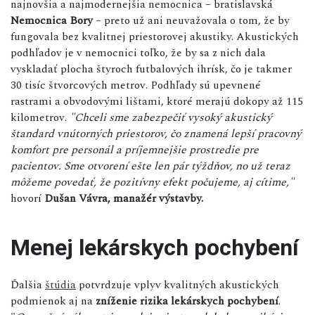
najnovšia a najmodernejšia nemocnica – bratislavská
Nemocnica Bory
– preto už ani neuvažovala o tom, že by
fungovala bez kvalitnej priestorovej akustiky. Akustických
podhľadov je v nemocnici toľko, že by sa z nich dala
vyskladať plocha štyroch futbalových ihrísk, čo je takmer
30 tisíc štvorcových metrov. Podhľady sú upevnené
rastrami a obvodovými lištami, ktoré merajú dokopy až 115
kilometrov.
"Chceli sme zabezpečiť vysoký akustický
štandard vnútorných priestorov, čo znamená lepší pracovný
komfort pre personál a príjemnejšie prostredie pre
pacientov. Sme otvorení ešte len pár týždňov, no už teraz
môžeme povedať, že pozitívny efekt počujeme, aj cítime,"
hovorí
Dušan Vávra, manažér výstavby.
Menej lekárskych pochybení
Ďalšia
štúdia
potvrdzuje vplyv kvalitných akustických
podmienok aj na
zníženie rizika lekárskych pochybení
.