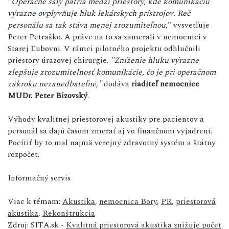
"
Operačné sály patria medzi priestory, kde komunikáciu
výrazne ovplyvňuje hluk lekárskych prístrojov. Reč
personálu sa tak stáva menej zrozumiteľnou
," vysvetľuje
Peter Petraško. A práve na to sa zamerali v nemocnici v
Starej Ľubovni. V rámci pilotného projektu odhlučnili
priestory úrazovej chirurgie.
"Zníženie hluku výrazne
zlepšuje zrozumiteľnosť komunikácie, čo je pri operačnom
zákroku nezanedbateľné,"
dodáva
riaditeľ nemocnice
MUDr. Peter Bizovský
.
Výhody kvalitnej priestorovej akustiky pre pacientov a
personál sa dajú časom zmerať aj vo finančnom vyjadrení.
Pocítiť by to mal najmä verejný zdravotný systém a štátny
rozpočet.
Informačný servis
Viac k témam:
Akustika
,
nemocnica Bory
,
PR
,
priestorová
akustika
,
Rekonštrukcia
Zdroj: SITA.sk -
Kvalitná priestorová akustika znižuje počet