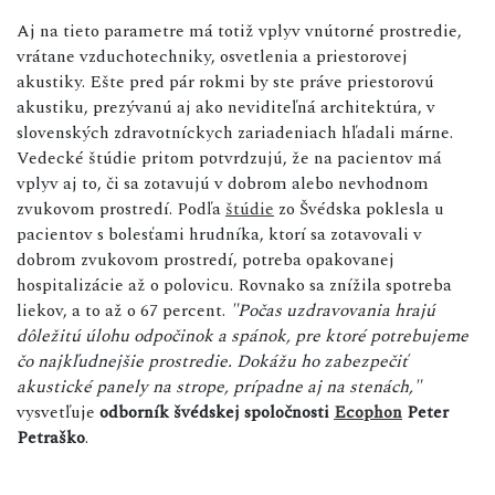
Aj na tieto parametre má totiž vplyv vnútorné prostredie,
vrátane vzduchotechniky, osvetlenia a priestorovej
akustiky. Ešte pred pár rokmi by ste práve priestorovú
akustiku, prezývanú aj ako neviditeľná architektúra, v
slovenských zdravotníckych zariadeniach hľadali márne.
Vedecké štúdie pritom potvrdzujú, že na pacientov má
vplyv aj to, či sa zotavujú v dobrom alebo nevhodnom
zvukovom prostredí. Podľa
štúdie
zo Švédska poklesla u
pacientov s bolesťami hrudníka, ktorí sa zotavovali v
dobrom zvukovom prostredí, potreba opakovanej
hospitalizácie až o polovicu. Rovnako sa znížila spotreba
liekov, a to až o 67 percent.
"Počas uzdravovania hrajú
dôležitú úlohu odpočinok a spánok, pre ktoré potrebujeme
čo najkľudnejšie prostredie. Dokážu ho zabezpečiť
akustické panely na strope, prípadne aj na stenách,"
vysvetľuje
odborník švédskej spoločnosti
Ecophon
Peter
Petraško
.