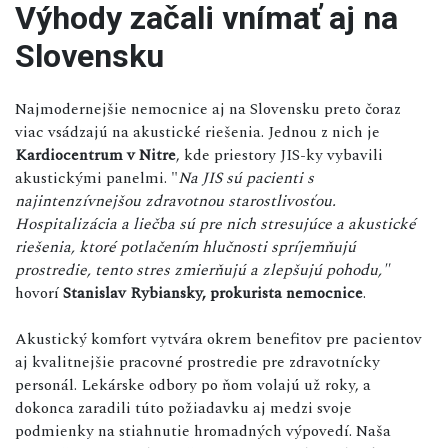
Výhody začali vnímať aj na
Slovensku
Najmodernejšie nemocnice aj na Slovensku preto čoraz
viac vsádzajú na akustické riešenia. Jednou z nich je
Kardiocentrum v Nitre
, kde priestory JIS-ky vybavili
akustickými panelmi. "
Na JIS sú pacienti s
najintenzívnejšou zdravotnou starostlivosťou.
Hospitalizácia a liečba sú pre nich stresujúce a akustické
riešenia, ktoré potlačením hlučnosti spríjemňujú
prostredie, tento stres zmierňujú a zlepšujú pohodu,"
hovorí
Stanislav Rybiansky, prokurista nemocnice
.
Akustický komfort vytvára okrem benefitov pre pacientov
aj kvalitnejšie pracovné prostredie pre zdravotnícky
personál. Lekárske odbory po ňom volajú už roky, a
dokonca zaradili túto požiadavku aj medzi svoje
podmienky na stiahnutie hromadných výpovedí. Naša