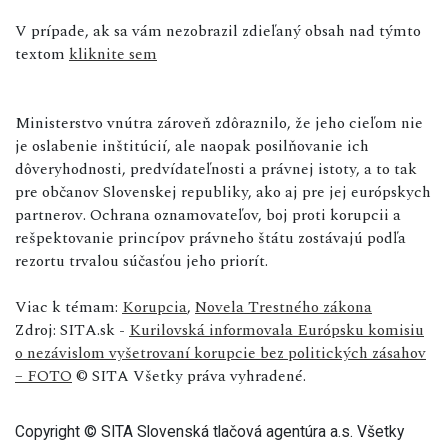
V prípade, ak sa vám nezobrazil zdieľaný obsah nad týmto
textom
kliknite sem
Ministerstvo vnútra zároveň zdôraznilo, že jeho cieľom nie
je oslabenie inštitúcií, ale naopak posilňovanie ich
dôveryhodnosti, predvídateľnosti a právnej istoty, a to tak
pre občanov Slovenskej republiky, ako aj pre jej európskych
partnerov. Ochrana oznamovateľov, boj proti korupcii a
rešpektovanie princípov právneho štátu zostávajú podľa
rezortu trvalou súčasťou jeho priorít.
Viac k témam:
Korupcia
,
Novela Trestného zákona
Zdroj: SITA.sk -
Kurilovská informovala Európsku komisiu
o nezávislom vyšetrovaní korupcie bez politických zásahov
– FOTO
© SITA Všetky práva vyhradené.
Copyright © SITA Slovenská tlačová agentúra a.s. Všetky