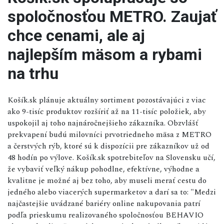
spoločnosťou METRO. Zaujať
chce cenami, ale aj
najlepším mäsom a rybami
na trhu
Košík.sk plánuje aktuálny sortiment pozostávajúci z viac
ako 9-tisíc produktov rozšíriť až na 11-tisíc položiek, aby
uspokojil aj toho najnáročnejšieho zákazníka. Obzvlášť
prekvapení budú milovníci prvotriedneho mäsa z METRO
a čerstvých rýb, ktoré sú k dispozícii pre zákazníkov už od
48 hodín po výlove. Košík.sk spotrebiteľov na Slovensku učí,
že vybaviť veľký nákup pohodlne, efektívne, výhodne a
kvalitne je možné aj bez toho, aby museli merať cestu do
jedného alebo viacerých supermarketov a darí sa to: "Medzi
najčastejšie uvádzané bariéry online nakupovania patrí
podľa prieskumu realizovaného spoločnosťou BEHAVIO