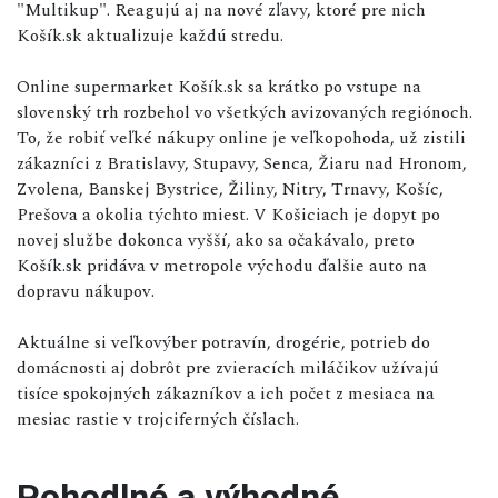
"Multikup". Reagujú aj na nové zľavy, ktoré pre nich
Košík.sk aktualizuje každú stredu.
Online supermarket Košík.sk sa krátko po vstupe na
slovenský trh rozbehol vo všetkých avizovaných regiónoch.
To, že robiť veľké nákupy online je veľkopohoda, už zistili
zákazníci z Bratislavy, Stupavy, Senca, Žiaru nad Hronom,
Zvolena, Banskej Bystrice, Žiliny, Nitry, Trnavy, Košíc,
Prešova a okolia týchto miest. V Košiciach je dopyt po
novej službe dokonca vyšší, ako sa očakávalo, preto
Košík.sk pridáva v metropole východu ďalšie auto na
dopravu nákupov.
Aktuálne si veľkovýber potravín, drogérie, potrieb do
domácnosti aj dobrôt pre zvieracích miláčikov užívajú
tisíce spokojných zákazníkov a ich počet z mesiaca na
mesiac rastie v trojciferných číslach.
Pohodlné a výhodné