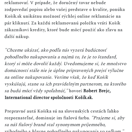
reklamovať. V prípade, že doručený tovar nebude
zodpovedať popisu alebo vašej predstave o kvalite, ponúka
Košík.sk unikátnu možnosť rýchlej online reklamácie na
pár kliknutí. Za každú reklamovanú položku vráti Košík
zákazníkovi kredity, ktoré bude môcť použiť ako zľavu na
ďalší nákup.
"Chceme ukázať, ako podľa nás vyzerá budúcnosť
pohodlného nakupovania a najmä to, že je to štandard,
ktorý si môže dovoliť každý. Uvedomujeme si, že množstvo
domácností stále nie je úplne pripravených prejsť výlučne
na online nakupovanie. Veríme však, že keď Košík
vyskúšajú, stane sa ich pravidelným partnerom, na ktorého
sa budú môcť vždy spoľahnúť,"
hovorí
Robert Brejc,
International director spoločnosti Košík.sk.
Prepravné autá Košíka sú na slovenských cestách ľahko
rozpoznateľné, dominuje im fialová farba.
"Prajeme si, aby
sa náš fialový brand stal synonymom príjemného,
výhodného a hlavne pohodlného nakupovania vo veľkom,"