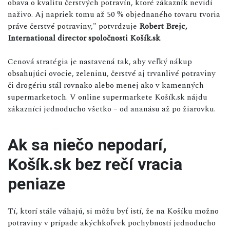
obava o kvalitu čerstvých potravín, ktoré zákazník nevidí
naživo. Aj napriek tomu až 50 % objednaného tovaru tvoria
práve čerstvé potraviny," potvrdzuje
Robert Brejc,
International director spoločnosti Košík.sk
.
Cenová stratégia je nastavená tak, aby veľký nákup
obsahujúci ovocie, zeleninu, čerstvé aj trvanlivé potraviny
či drogériu stál rovnako alebo menej ako v kamenných
supermarketoch. V online supermarkete Košík.sk nájdu
zákazníci jednoducho všetko – od ananásu až po žiarovku.
Ak sa niečo nepodarí,
Košík.sk bez rečí vracia
peniaze
Tí, ktorí stále váhajú, si môžu byť istí, že na Košíku možno
potraviny v prípade akýchkoľvek pochybností jednoducho