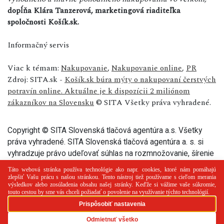
dopĺňa Klára Tanzerová, marketingová riaditeľka
spoločnosti Košík.sk.
Informačný servis
Viac k témam:
Nakupovanie
,
Nakupovanie online
,
PR
Zdroj: SITA.sk -
Košík.sk búra mýty o nakupovaní čerstvých
potravín online. Aktuálne je k dispozícii 2 miliónom
zákazníkov na Slovensku
© SITA Všetky práva vyhradené.
Copyright © SITA Slovenská tlačová agentúra a.s. Všetky
práva vyhradené. SITA Slovenská tlačová agentúra a. s. si
vyhradzuje právo udeľovať súhlas na rozmnožovanie, šírenie
a na verejný prenos tohto článku a jeho častí.