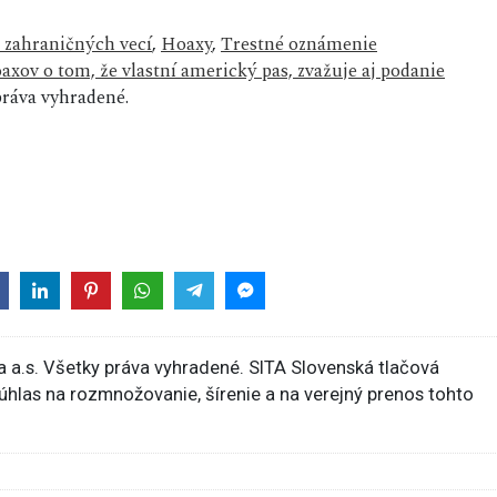
 zahraničných vecí
,
Hoaxy
,
Trestné oznámenie
axov o tom, že vlastní americký pas, zvažuje aj podanie
ráva vyhradené.
 a.s. Všetky práva vyhradené. SITA Slovenská tlačová
súhlas na rozmnožovanie, šírenie a na verejný prenos tohto