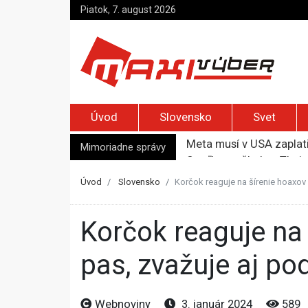
Piatok, 7. august 2026
Úvod
Slovensko
Svet
Meta musí v USA zaplati
Streľba na škole v Thajs
Mimoriadne správy
Trump podpísal nariaden
Izraelskí osadníci zaút
Úvod
Slovensko
Korčok reaguje na šírenie hoaxov 
MAAE varuje pred častým
Korčok reaguje na šírenie hoaxov o tom, že vlastní americký
pas, zvažuje aj po
Webnoviny
3. január 2024
589