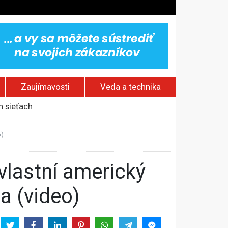
Zaujímavosti
Veda a technika
h sieťach
omy
o)
ktrárni
a (video)