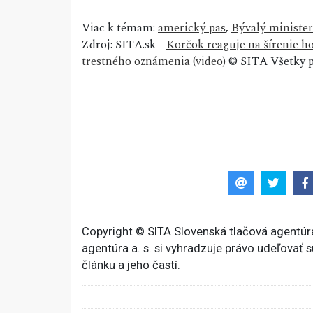
Viac k témam:
americký pas
,
Bývalý minister
Zdroj: SITA.sk -
Korčok reaguje na šírenie ho
trestného oznámenia (video)
© SITA Všetky p
Copyright © SITA Slovenská tlačová agentúra
agentúra a. s. si vyhradzuje právo udeľovať 
článku a jeho častí.