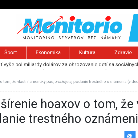
Šport
Ekonomika
Kultúra
Zdravie
ť vyše pol miliardy dolárov za ohrozovanie detí na sociálnyc
ku si vyžiadala šesť obetí, útočníkom bol 14-ročný žiak
ie zamerané proti takzvanej pôrodnej turistike
očili na palestínsku komunitu na Západnom brehu, podpálili d
o tom, že vlastní americký pas, zvažuje aj podanie trestného oznámenia (vide
i výpadkami elektriny v ukrajinskej Záporožskej jadrovej ele
danie trestného oznámeni