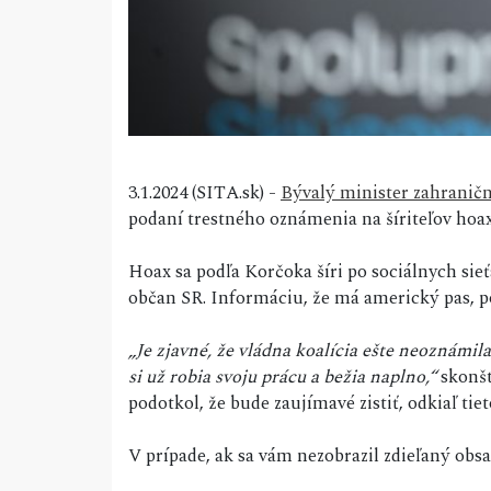
3.1.2024 (SITA.sk) -
Bývalý minister zahranič
podaní trestného oznámenia na šíriteľov hoa
Hoax sa podľa Korčoka šíri po sociálnych sieť
občan SR. Informáciu, že má americký pas, p
„Je zjavné, že vládna koalícia ešte neoznámil
si už robia svoju prácu a bežia naplno,“
skonšt
podotkol, že bude zaujímavé zistiť, odkiaľ tie
V prípade, ak sa vám nezobrazil zdieľaný ob