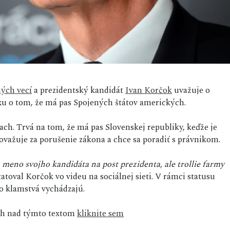
ných vecí
a prezidentský kandidát
Ivan Korčok
uvažuje o
xu o tom, že má pas Spojených štátov amerických.
ach. Trvá na tom, že má pas Slovenskej republiky, keďže je
ovažuje za porušenie zákona a chce sa poradiť s právnikom.
a meno svojho kandidáta na post prezidenta, ale trollie farmy
atoval Korčok vo videu na sociálnej sieti. V rámci statusu
to klamstvá vychádzajú.
sah nad týmto textom
kliknite sem