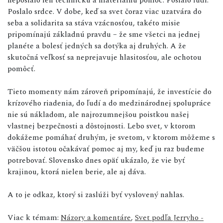
Poslalo srdce. V dobe, keď sa svet čoraz viac uzatvára do
seba a solidarita sa stáva vzácnosťou, takéto misie
pripomínajú základnú pravdu – že sme všetci na jednej
planéte a bolesť jedných sa dotýka aj druhých. A že
skutočná veľkosť sa neprejavuje hlasitosťou, ale ochotou
pomôcť.
Tieto momenty nám zároveň pripomínajú, že investície do
krízového riadenia, do ľudí a do medzinárodnej spolupráce
nie sú nákladom, ale najrozumnejšou poistkou našej
vlastnej bezpečnosti a dôstojnosti. Lebo svet, v ktorom
dokážeme pomáhať druhým, je svetom, v ktorom môžeme s
väčšou istotou očakávať pomoc aj my, keď ju raz budeme
potrebovať. Slovensko dnes opäť ukázalo, že vie byť
krajinou, ktorá nielen berie, ale aj dáva.
A to je odkaz, ktorý si zaslúži byť vyslovený nahlas.
Viac k témam:
Názory a komentáre
,
Svet podľa Jerryho -