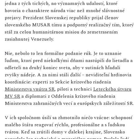
jedna z tých tichých, no významných udalostí, ktoré
hovoria o charaktere národa viac než mnohé slávnostné
prejavy. Prezident Slovenskej republiky prijal členov
slovenského MUSAR tímu a podporný realizačný tím, ktorý
stál za celou humanitárnou misiou do zemetrasením
zasiahnutej Venezuely.
Nie, nebolo to len formálne podanie rúk. Je to uznanie
ľuďom, ktorí pred niekoľkými dňami nastúpili do lietadla a
odleteli na druhý koniec sveta, aby v sutinách hľadali
zvyšky nádeje. A za nimi stáli ďalší – neviditeľní hrdinovia
koordinácie: experti zo Sekcie krízového riadenia
Ministerstva vnútra SR
, piloti a technici
Leteckého útvaru
MV SR
a diplomati z Oddelenia krízového riadenia
Ministerstva zahraničných vecí a európskych záležitostí SR.
V ich spoločnom úsilí sa zhmotnilo niečo vzácne: schopnosť
malého štátu reagovať rýchlo, profesionálne a s ľudskou
tvárou. Keď sa zrútili domy v ďalekej krajine, Slovensko
neposlalo len technickú a materiálnu pomoc. Poslalo ľudí.