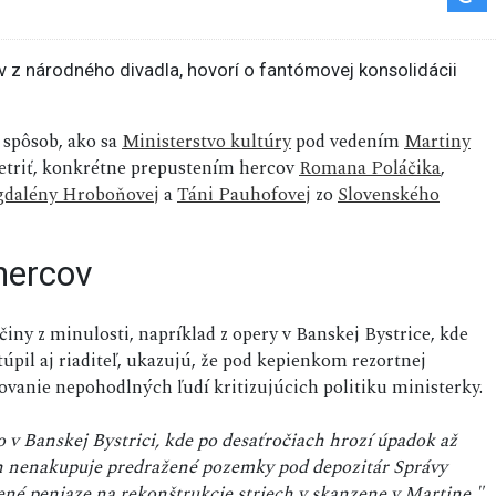
spôsob, ako sa
Ministerstvo kultúry
pod vedením
Martiny
 šetriť, konkrétne prepustením hercov
Romana Poláčika
,
dalény Hroboňovej
a
Táni Pauhofovej
zo
Slovenského
hercov
činy z minulosti, napríklad z opery v Banskej Bystrice, kde
pil aj riaditeľ, ukazujú, že pod kepienkom rezortnej
ňovanie nepohodlných ľudí kritizujúcich politiku ministerky.
v Banskej Bystrici, kde po desaťročiach hrozí úpadok až
ech nenakupuje predražené pozemky pod depozitár Správy
né peniaze na rekonštrukcie striech v skanzene v Martine,"