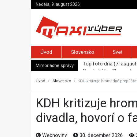
Nedeľa, 9. august 2026
Úvod
Slovensko
Svet
Mimoriadne správy
Kandidatúru Slovenska 
Je Európa naozaj v ohr
Pápež Lev XIV. sa vo Fr
Úvod
Slovensko
KDH kritizuje hromadné prepúšťan
Kyjev žiada EÚ o 220 mi
Top foto dňa (7. august 
KDH kritizuje hromadné prepúšťanie hercov z národného
divadla, hovorí o 
Webnoviny
30. december 2026