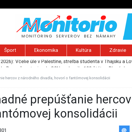
Šport
Ekonomika
Kultúra
Zdravie
do Bezpečnostnej rady OSN podporilo 123 štátov, Blanár hovo
ození? Pravda o kriminalite, islame a mýte o konzervatívn
ancúzsku stretne s obeťami sexuálneho zneužívania kňazmi
ie hercov z národného divadla, hovorí o fantómovej konsolidácii
liónov eur na pomoc farmárom, ktorých postihla blokáda prí
2026): Včelie úle v Palestíne, streľba študenta v Thajsku a L
fantómovej konsolidácii
301