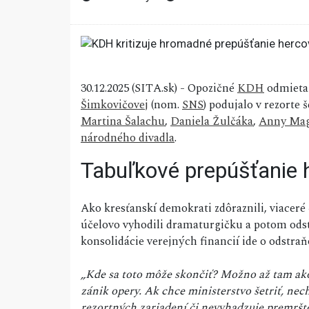
30.12.2025 (SITA.sk) - Opozičné
KDH
odmieta 
Šimkovičovej
(nom.
SNS
) podujalo v rezorte
Martina Šalachu
,
Daniela Žulčáka
,
Anny Mag
národného divadla
.
Tabuľkové prepúšťanie 
Ako kresťanskí demokrati zdôraznili, viaceré 
účelovo vyhodili dramaturgičku a potom odstú
konsolidácie verejných financií ide o odstra
„Kde sa toto môže skončiť? Možno až tam ako 
zánik opery. Ak chce ministerstvo šetriť, n
rezortných zariadení či nevyhadzuje premršte