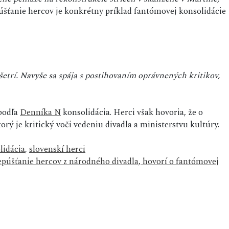
úšťanie hercov je konkrétny príklad fantómovej konsolidácie
šetrí. Navyše sa spája s postihovaním oprávnených kritikov,
podľa
Denníka N
konsolidácia. Herci však hovoria, že o
torý je kritický voči vedeniu divadla a ministerstvu kultúry.
lidácia
,
slovenskí herci
púšťanie hercov z národného divadla, hovorí o fantómovej