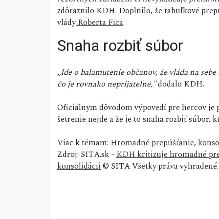
zdôraznilo KDH. Doplnilo, že tabuľkové prep
vlády
Roberta Fica
.
Snaha rozbiť súbor
„Ide o balamutenie občanov, že vláda na sebe 
čo je rovnako neprijateľné,"
dodalo KDH.
Oficiálnym dôvodom výpovedí pre hercov je 
šetrenie nejde a že je to snaha rozbiť súbor, k
Viac k témam:
Hromadné prepúšťanie
,
konso
Zdroj: SITA.sk -
KDH kritizuje hromadné pre
konsolidácii
© SITA Všetky práva vyhradené.