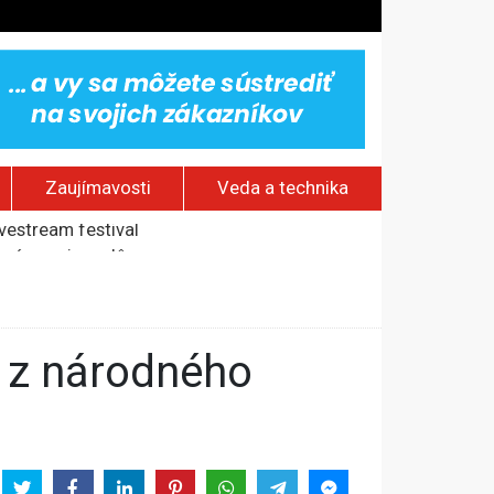
Zaujímavosti
Veda a technika
rí o prejave dôvery
om Rusku – ROZHOVOR
stavov
ovestream festival