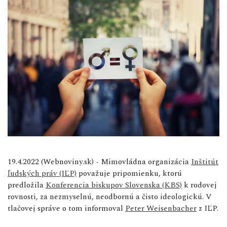
19.4.2022 (Webnoviny.sk) - Mimovládna organizácia
Inštitút
ľudských práv (IĽP)
považuje pripomienku, ktorú
predložila
Konferencia biskupov Slovenska (KBS)
k rodovej
rovnosti, za nezmyselnú, neodbornú a čisto ideologickú. V
tlačovej správe o tom informoval
Peter Weisenbacher
z IĽP.