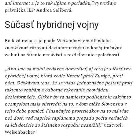
ani internet a je to tak úplne v poriadku,”
vysvetľuje
právnička IĽP
Andrea Salibová
.
Súčasť hybridnej vojny
Rodová rovnosť je podľa Weisenbachera dlhodobo
zneužívaná rôznymi dezinformačnými a konšpiračnými
webmi na šírenie nenávisti a rozdeľovanie spoločnosti.
„Ako sme sa mohli nedávno dozvedieť, aj toto je súčasť tzv.
hybridnej vojny, ktorú vedie Kremeľ proti Európe, proti
nám. Očakávam teda, že sa vláda jednoznačne postaví proti
takýmto snahám a odborné rokovania neovládnu
dezinformácie. Cirkev by sa namiesto podliehaniu takýmto
nezmyslom mala sústrediť na to, v čom môže Slovensku v
tejto dobe pomôcť. Finančných prostriedkov na to má viac
než dosť, veď napriek rapídnemu prepadu počtu veriacich
sa ich dotácie zo štátneho rozpočtu neznížili,”
uzatvoril
Weisenbacher.