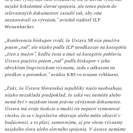
nejaké krkolomné slovné spojenia, ale tento pojem do
relevantných dokumentov zaradiť tak, aby sme
nezaostávali za vývojom,"
uviedol riaditeľ IĽP
Weisenbacher.
„Konferencia biskupov tvrdí, že Ústava SR síce používa
pojem „rod”, ale nijako podľa IĽP neodkazuje na kategóriu
„žien a mužov”, keďže žena a muž sú kategórie pohlavia.
Ústava používa pojem „rod” podľa biskupov v jeho
obvyklom lingvistickom význame, teda s odkazom na
predkov a potomkov,"
uvádza KBS vo svojom vyhlásení.
„Fakt, že Ústava Slovenskej republiky niečo neobsahuje,
nijako nezakladá predpoklad, že taká vec nemôže alebo
nemá byť v nejakom inom právne záväznom dokumente.
Ústava má svoje funkcie a medzi tie nepatrí vymenovať
všetko, čo sa v legislatíve objavuje alebo môže objaviť v
budúcnosti, a to platí, samozrejme, aj pre rôzne významy
nejakého slova alebo slovného spojenia. V ústave nemáme