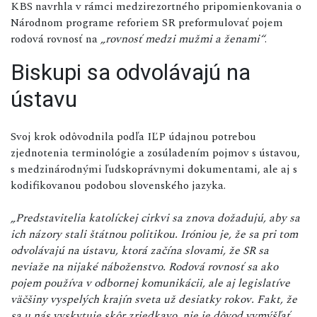
KBS navrhla v rámci medzirezortného pripomienkovania o
Národnom programe reforiem SR preformulovať pojem
rodová rovnosť na
„rovnosť medzi mužmi a ženami“
.
Biskupi sa odvolávajú na
ústavu
Svoj krok odôvodnila podľa IĽP údajnou potrebou
zjednotenia terminológie a zosúladením pojmov s ústavou,
s medzinárodnými ľudskoprávnymi dokumentami, ale aj s
kodifikovanou podobou slovenského jazyka.
„Predstavitelia katolíckej cirkvi sa znova dožadujú, aby sa
ich názory stali štátnou politikou. Iróniou je, že sa pri tom
odvolávajú na ústavu, ktorá začína slovami, že SR sa
neviaže na nijaké náboženstvo. Rodová rovnosť sa ako
pojem používa v odbornej komunikácii, ale aj legislatíve
väčšiny vyspelých krajín sveta už desiatky rokov. Fakt, že
sa u nás vyskytuje skôr zriedkavo, nie je dôvod vymýšľať