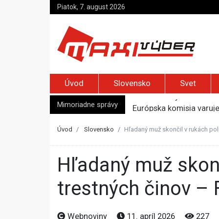
Piatok, 7. august 2026
Úvod
Slovensko
Svet
Mimoriadne správy
Európska komisia varuje 
USA upozorňujú na rusk
Opičí teror paralyzoval 
Úvod
Slovensko
Hľadaný muž skončil v rukách polí
Najvyššia inflácia v EÚ 
Elon Musk vyzval na um
Hľadaný muž skončil v rukách polície, je podozrivý z viacerých
trestných činov –
Webnoviny
11. apríl 2026
227