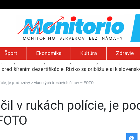
Šport
Ekonomika
Kultúra
Zdravie
pred šírením dezertifikácie. Riziko sa približuje aj k sloven
ú provokáciu, Moskva by mohla otestovať NATO
indonézsku Sumatru, po sérii útokov zatvorili desiatky škôl
cie, je podozrivý z viacerých trestných činov – FOTO
núti obyvateľov Rumunska šetriť aj na jedle a zdravotnej staro
lčanie prezidentskej kandidátky francúzskych Zelených
 FOTO