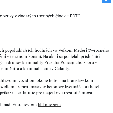
korých popoludňajších hodinách vo Veľkom Mederi 39-ročného
i v trestnom konaní. Na akcii sa podieľali príslušníci
ných druhov kriminality
Prezídia Policajného zboru
v
om Nitra a kriminalistami z Galanty.
dil svojím vozidlom okolie hotela na bratislavskom
zidlom prerazil masívne betónové kvetináče pri hoteli.
ríkaz na zatknutie pre majetkovú trestnú činnosť.
sah nad týmto textom
kliknite sem