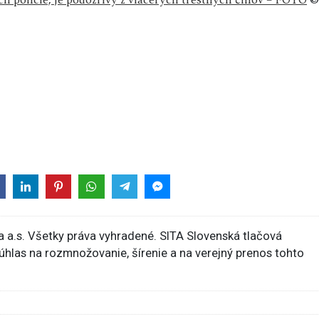
h polície, je podozrivý z viacerých trestných činov – FOTO
©
 a.s. Všetky práva vyhradené. SITA Slovenská tlačová
súhlas na rozmnožovanie, šírenie a na verejný prenos tohto