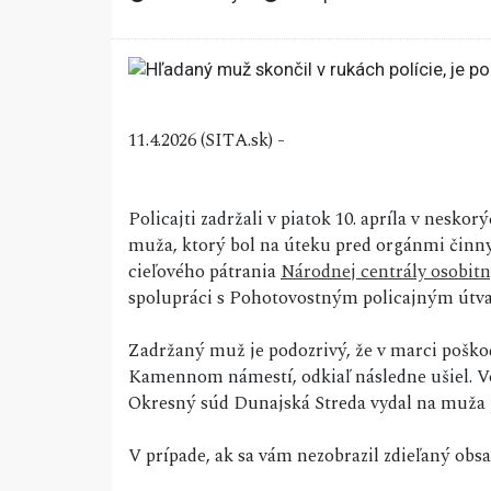
11.4.2026 (SITA.sk) -
Policajti zadržali v piatok 10. apríla v nes
muža, ktorý bol na úteku pred orgánmi činným
cieľového pátrania
Národnej centrály osobit
spolupráci s Pohotovostným policajným útvar
Zadržaný muž je podozrivý, že v marci poško
Kamennom námestí, odkiaľ následne ušiel. Vo
Okresný súd Dunajská Streda vydal na muža p
V prípade, ak sa vám nezobrazil zdieľaný ob