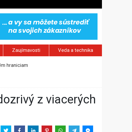
Zaujímavosti
Veda a technika
ským hraniciam
stlivosti