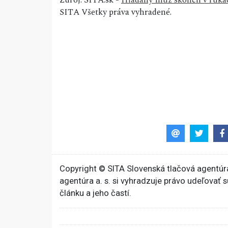
Zdroj: SITA.sk -
Hľadaný muž skončil v rukác
SITA Všetky práva vyhradené.
Copyright © SITA Slovenská tlačová agentúra
agentúra a. s. si vyhradzuje právo udeľovať 
článku a jeho častí.