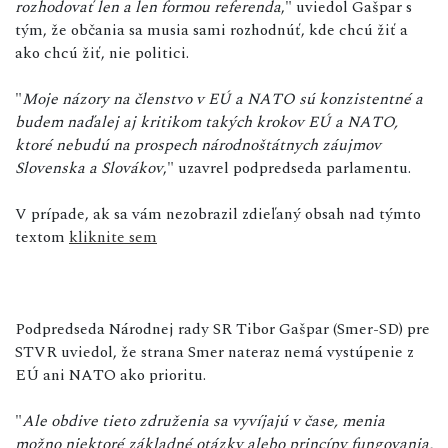
rozhodovať len a len formou referenda
," uviedol Gašpar s
tým, že občania sa musia sami rozhodnúť, kde chcú žiť a
ako chcú žiť, nie politici.
"
Moje názory na členstvo v EÚ a NATO sú konzistentné a
budem naďalej aj kritikom takých krokov EÚ a NATO,
ktoré nebudú na prospech národnoštátnych záujmov
Slovenska a Slovákov
," uzavrel podpredseda parlamentu.
V prípade, ak sa vám nezobrazil zdieľaný obsah nad týmto
textom
kliknite sem
Podpredseda Národnej rady SR Tibor Gašpar (Smer-SD) pre
STVR uviedol, že strana Smer nateraz nemá vystúpenie z
EÚ ani NATO ako prioritu.
"
Ale obdive tieto združenia sa vyvíjajú v čase, menia
možno niektoré základné otázky alebo princípy fungovania,