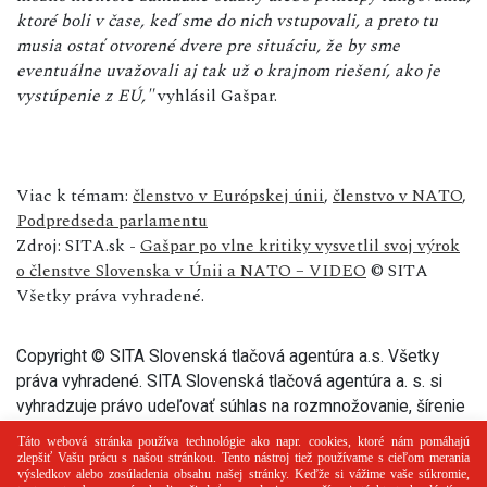
ktoré boli v čase, keď sme do nich vstupovali, a preto tu
musia ostať otvorené dvere pre situáciu, že by sme
eventuálne uvažovali aj tak už o krajnom riešení, ako je
vystúpenie z EÚ,"
vyhlásil Gašpar.
Viac k témam:
členstvo v Európskej únii
,
členstvo v NATO
,
Podpredseda parlamentu
Zdroj: SITA.sk -
Gašpar po vlne kritiky vysvetlil svoj výrok
o členstve Slovenska v Únii a NATO – VIDEO
© SITA
Všetky práva vyhradené.
Copyright © SITA Slovenská tlačová agentúra a.s. Všetky
práva vyhradené. SITA Slovenská tlačová agentúra a. s. si
vyhradzuje právo udeľovať súhlas na rozmnožovanie, šírenie
a na verejný prenos tohto článku a jeho častí.