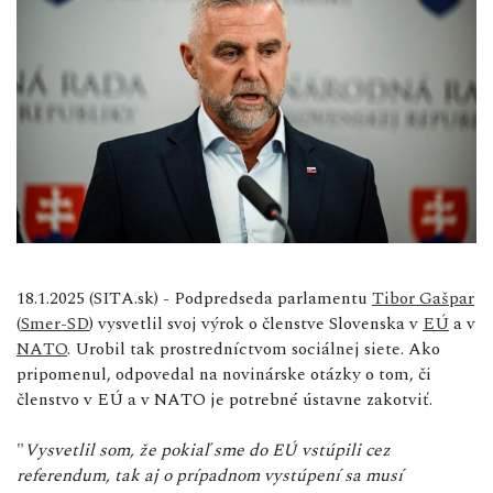
18.1.2025 (SITA.sk) - Podpredseda parlamentu
Tibor Gašpar
(
Smer-SD
) vysvetlil svoj výrok o členstve Slovenska v
EÚ
a v
NATO
. Urobil tak prostredníctvom sociálnej siete. Ako
pripomenul, odpovedal na novinárske otázky o tom, či
členstvo v EÚ a v NATO je potrebné ústavne zakotviť.
"
Vysvetlil som, že pokiaľ sme do EÚ vstúpili cez
referendum, tak aj o prípadnom vystúpení sa musí