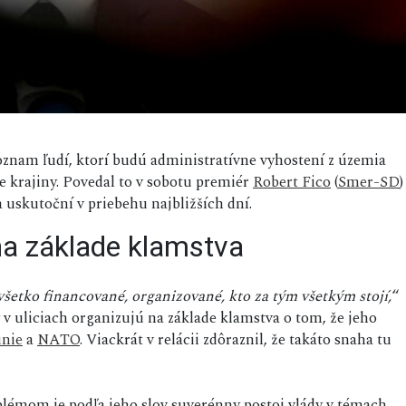
zoznam ľudí, ktorí budú administratívne vyhostení z územia
e krajiny. Povedal to v sobotu premiér
Robert Fico
(
Smer-SD
)
 uskutoční v priebehu najbližších dní.
na základe klamstva
 všetko financované, organizované, kto za tým všetkým stojí,
“
 v uliciach organizujú na základe klamstva o tom, že jeho
únie
a
NATO
. Viackrát v relácii zdôraznil, že takáto snaha tu
oblémom je podľa jeho slov suverénny postoj vlády v témach