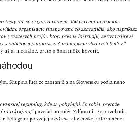
 protesty nie sú organizované na 100 percent opozíciou,
ovládne organizácie financované zo zahraničia, ako napríkla
 z viacerých krajín, ktorí presne inštruujú, že vymyslite si
ret s políciou a potom sa začne okupácia vládnych budov,
“
ený už aj mediálne, preto o ňom môže hovoriť.
 náhodou
ým. Skupina ľudí zo zahraničia na Slovensku podľa neho
ovenskej republiky, kde sa pohybujú, čo robia, pretože
ť túto krajinu,
“ povedal premiér. Zdôraznil, že o zvolanie
er Pellegrini
po svojej návšteve
Slovenskej informačnej