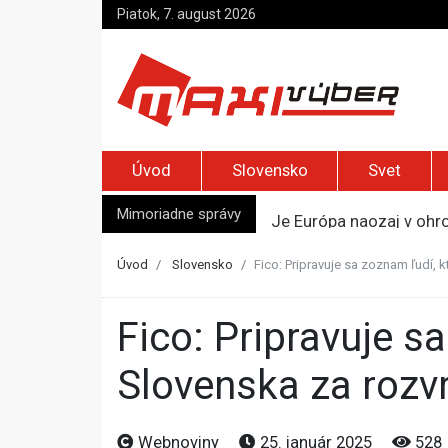
Piatok, 7. august 2026
Úvod
Slovensko
Svet
Mimoriadne správy
Je Európa naozaj v ohr
Pápež Lev XIV. sa vo Fr
Kyjev žiada EÚ o 220 mi
Úvod
Slovensko
Fico: Pripravuje sa zoznam ľudí, 
Merz zvolal bezpečnostn
Kandidatúru Slovenska 
Fico: Pripravuje sa zoznam ľudí, ktorí budú vyhostení z územia
Slovenska za rozvr
Webnoviny
25. január 2025
528