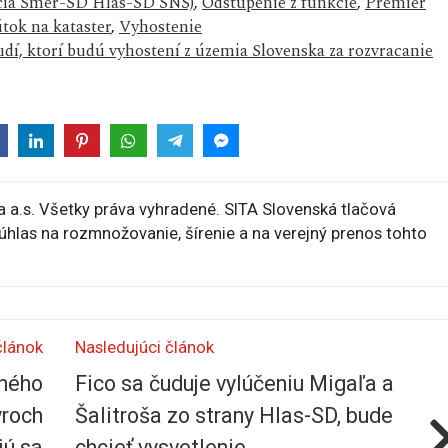
lícia Smer-SD Hlas-SD SNS)
,
Odstúpenie z funkcie
,
Premiér
útok na kataster
,
Vyhostenie
udí, ktorí budú vyhostení z územia Slovenska za rozvracanie
 a.s. Všetky práva vyhradené. SITA Slovenská tlačová
súhlas na rozmnožovanie, šírenie a na verejný prenos tohto
článok
Nasledujúci článok
bného
Fico sa čuduje vylúčeniu Migaľa a
yroch
Šalitroša zo strany Hlas-SD, bude
jú sa
chcieť vysvetlenie