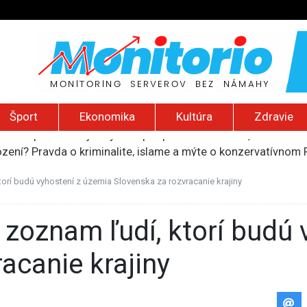
Šport
Ekonomika
Kultúra
Zdravie
ození? Pravda o kriminalite, islame a mýte o konzervatívn
ancúzsku stretne s obeťami sexuálneho zneužívania kňazmi
liónov eur na pomoc farmárom, ktorých postihla blokáda prí
ktorí budú vyhostení z územia Slovenska za rozvracanie krajiny
ú radu štátu po incidente s dronom pri ukrajinskom lietadle
do Bezpečnostnej rady OSN podporilo 123 štátov, Blanár hovo
acanie krajiny