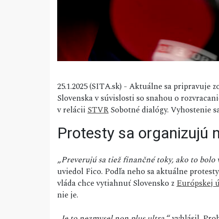
25.1.2025 (SITA.sk) - Aktuálne sa pripravuje 
Slovenska v súvislosti so snahou o rozvracani
v relácii
STVR
Sobotné dialógy. Vyhostenie sa
Protesty sa organizujú 
„
Preverujú sa tiež finančné toky, ako to bolo
uviedol Fico. Podľa neho sa aktuálne protesty
vláda chce vytiahnuť Slovensko z
Európskej 
nie je.
„
Je to nezmysel non plus ultra,
“ vyhlásil. Pr