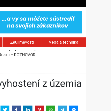
Zaujímavosti
Veda a technika
om Rusku – ROZHOVOR
stavov
rí o prejave dôvery