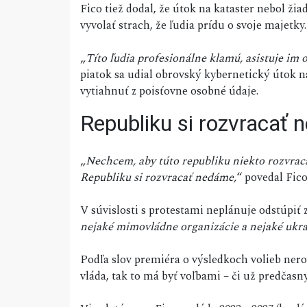
Fico tiež dodal, že útok na kataster nebol ž
vyvolať strach, že ľudia prídu o svoje majetky.
„
Títo ľudia profesionálne klamú, asistuje im 
piatok sa udial obrovský kybernetický útok 
vytiahnuť z poisťovne osobné údaje.
Republiku si rozvracať 
„
Nechcem, aby túto republiku niekto rozvraca
Republiku si rozvracať nedáme,
“ povedal Fico
V súvislosti s protestami neplánuje odstúpiť z
nejaké mimovládne organizácie a nejaké ukraji
Podľa slov premiéra o výsledkoch volieb nero
vláda, tak to má byť voľbami – či už predčasn