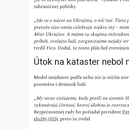
zahraničnej politiky.
„
Ide tu o názor na Ukrajinu, o nič iné. Tieto
pretože túto omšu celebruje niekto iný – mim
Mier Ukrajine. A máme tu skupinu inštruktorov
príbeh, zvolajte ľudí, zorganizujme nejaký st
tvrdil Fico. Dodal, že tento plán bol zverejn
Útok na kataster nebol
Model majdanov podľa neho nie je ničím nov
pozostáva z desiatok ľudí.
„
My teraz zisťujeme, kedy prešli na územie Sl
vykonávajú činnosť, ktorej úlohou je rozvraca
Bezpečnostnej rady ho požiadal prezident
Pet
služby (SIS)
, preto ju zvolal.