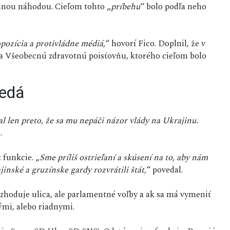
iadnou náhodou. Cieľom tohto „
príbehu
“ bolo podľa neho
opozícia a protivládne médiá,
“ hovorí Fico. Doplnil, že v
na Všeobecnú zdravotnú poisťovňu, ktorého cieľom bolo
nedá
l len preto, že sa mu nepáči názor vlády na Ukrajinu.
.
 funkcie. „
Sme príliš ostrieľaní a skúsení na to, aby nám
nské a gruzínske gardy rozvrátili štát,
“ povedal.
zhoduje ulica, ale parlamentné voľby a ak sa má vymeniť
ými, alebo riadnymi.