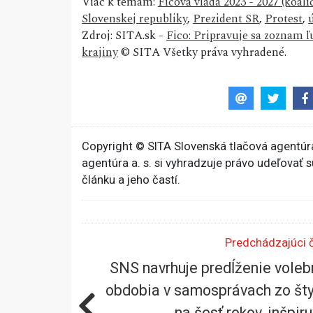
Viac k témam:
Ficova vláda 2023 - 2027 (koa
Slovenskej republiky
,
Prezident SR
,
Protest
,
Zdroj: SITA.sk -
Fico: Pripravuje sa zoznam ľ
krajiny
© SITA Všetky práva vyhradené.
Copyright © SITA Slovenská tlačová agentúra
agentúra a. s. si vyhradzuje právo udeľovať 
článku a jeho častí.
Predchádzajúci 
SNS navrhuje predĺženie vole
obdobia v samosprávach zo št
na šesť rokov, inšpiru