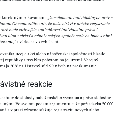
ení korektným rokovaniam. „
Zosúladenie individuálnych práv a
hou. Chceme zdôrazniť, že naše cirkvi v otázke registrácie
 ktoré bude citlivejšie zohľadňovať individuálne práva i
vnu úlohu cirkví a náboženských spoločenstiev a bude s nimi
ýznamu,
“ uvádza sa vo vyhlásení.
ovznikajúcej cirkvi alebo náboženskej spoločnosti hlásilo
ej republiky s trvalým pobytom na jej území. Verejný
 mája 2026 na Ústavný súd SR návrh na preskúmanie
ávistné reakcie
asahuje do slobody náboženského vyznania a práva slobodne
 s inými. Vo svojom podaní argumentuje, že požiadavka 50 00
ná a v praxi výrazne sťažuje registráciu nových alebo