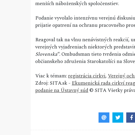
menších náboženských spoločenstiev.
Podanie vyvolalo intenzívnu verejnú diskus
prijatie opatrení na ochranu pracovného pro
Reagoval tak na vlnu nenávistných reakcií, u
verejných vyjadreniach niektorých predstavit
Slovenska
“. Ombudsman tieto tvrdenia odmiet
občianskeho združenia Starokatolíci na Slove
Viac k témam:
registrácia cirkvi
,
Verejný och
Zdroj: SITA.sk -
Ekumenická rada cirkví reag
podanie na Ústavný súd
© SITA Všetky práva