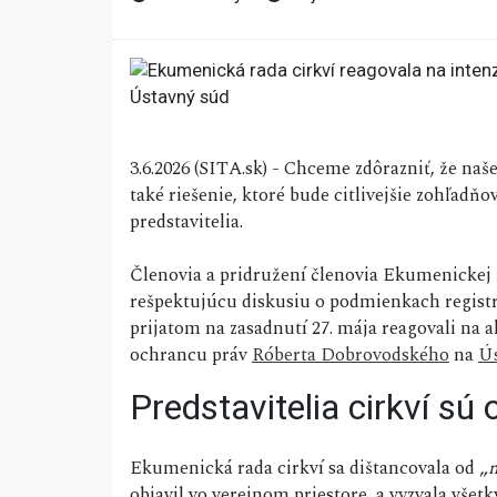
3.6.2026 (SITA.sk) - Chceme zdôrazniť, že naše 
také riešenie, ktoré bude citlivejšie zohľadň
predstavitelia.
Členovia a pridružení členovia Ekumenickej r
rešpektujúcu diskusiu o podmienkach registr
prijatom na zasadnutí 27. mája reagovali na 
ochrancu práv
Róberta Dobrovodského
na
Ús
Predstavitelia cirkví sú
Ekumenická rada cirkví sa dištancovala od „
n
objavil vo verejnom priestore, a vyzvala všet