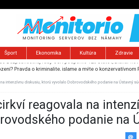
Šport
Ekonomika
Kultúra
Zdravie
ození? Pravda o kriminalite, islame a mýte o konzervatívn
ancúzsku stretne s obeťami sexuálneho zneužívania kňazmi
liónov eur na pomoc farmárom, ktorých postihla blokáda prí
 na intenzívnu diskusiu, ktorú vyvolalo Dobrovodského podanie na Ústavný sú
ú radu štátu po incidente s dronom pri ukrajinskom lietadle
do Bezpečnostnej rady OSN podporilo 123 štátov, Blanár hovo
brovodského podanie na 