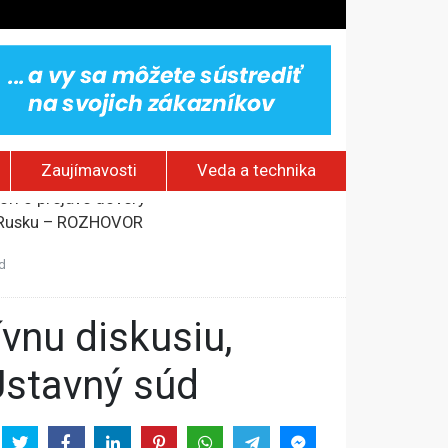
Zaujímavosti
Veda a technika
om Rusku – ROZHOVOR
stavov
d
rí o prejave dôvery
Ústavný súd