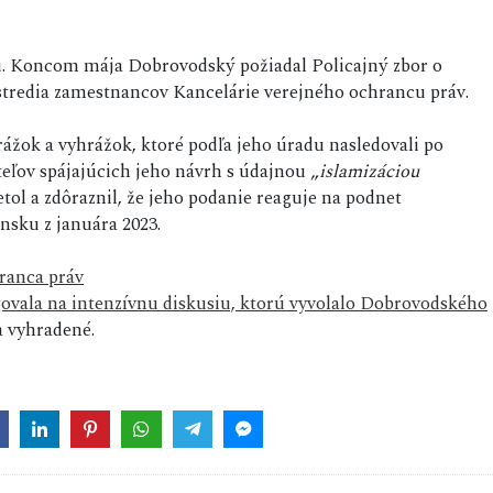
iu. Koncom mája Dobrovodský požiadal Policajný zbor o
stredia zamestnancov Kancelárie verejného ochrancu práv.
rážok a vyhrážok, ktoré podľa jeho úradu nasledovali po
eľov spájajúcich jeho návrh s údajnou „
islamizáciou
ol a zdôraznil, že jeho podanie reaguje na podnet
nsku z januára 2023.
ranca práv
ovala na intenzívnu diskusiu, ktorú vyvolalo Dobrovodského
 vyhradené.