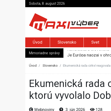
Sobota, 8. august 2026
Úvod
Slovensko
Svet
Mimoriadne správy
Je Európa naozaj v ohr
Pápež Lev XIV. sa vo Fr
Kyjev žiada EÚ o 220 mi
Úvod
Slovensko
Ekumenická rada cirkví reagovala
Merz zvolal bezpečnostn
Kandidatúru Slovenska 
Ekumenická rada cirkví reagovala na intenzívnu diskusiu,
ktorú vyvolalo Do
Webnoviny
3. jún 2026
128