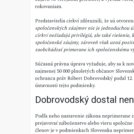
rokovaniam.
Predstavitelia cirkví zdôraznili, že sú otvor
spoločenských záujmov nie je jednoduchou úlo
cirkví nežiadajú privilégiá, ale také riešenie,
spoločenské záujmy, zároveň však uzná pozití
zaobchádzať primerane ich spoločenskému v
Súčasná právna úprava vyžaduje, aby sa k nov
najmenej 50 000 plnoletých občanov Slovensk
ochranca práv Róbert Dobrovodský podal 12.
ústavnosti tejto podmienky.
Dobrovodský dostal nen
Podľa neho nastavenie zákona neprimerane z
prejavovať náboženstvo alebo vieru spoločne
členov je v podmienkach Slovenska neprimera