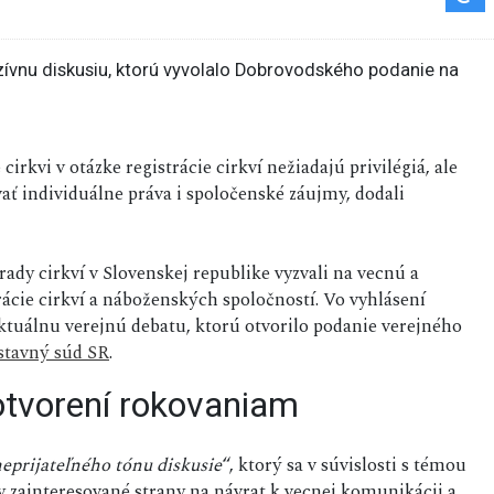
cirkvi v otázke registrácie cirkví nežiadajú privilégiá, ale
ovať individuálne práva i spoločenské záujmy, dodali
ady cirkví v Slovenskej republike vyzvali na vecnú a
ácie cirkví a náboženských spoločností. Vo vyhlásení
aktuálnu verejnú debatu, ktorú otvorilo podanie verejného
tavný súd SR
.
 otvorení rokovaniam
eprijateľného tónu diskusie
“, ktorý sa v súvislosti s témou
ky zainteresované strany na návrat k vecnej komunikácii a