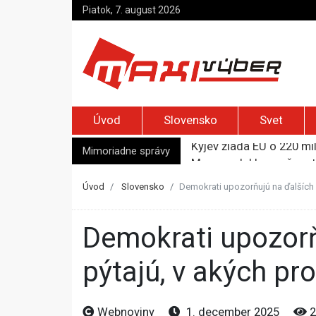
Piatok, 7. august 2026
Úvod
Slovensko
Svet
Kyjev žiada EÚ o 220 mi
Merz zvolal bezpečnostn
Mimoriadne správy
Elon Musk vyzval na um
Európska komisia varuje 
Úvod
Slovensko
Demokrati upozorňujú na ďalších 6
USA upozorňujú na rusk
Demokrati upozorňujú na ďalších 600-tisíc eur. Huliaka sa
pýtajú, v akých pr
Webnoviny
1. december 2025
2