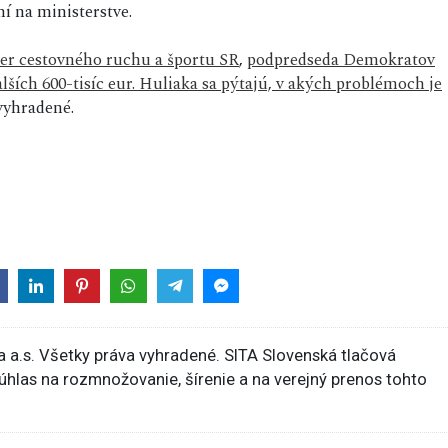
ní na ministerstve.
er cestovného ruchu a športu SR
,
podpredseda Demokratov
ích 600-tisíc eur. Huliaka sa pýtajú, v akých problémoch je
vyhradené.
 a.s. Všetky práva vyhradené. SITA Slovenská tlačová
súhlas na rozmnožovanie, šírenie a na verejný prenos tohto