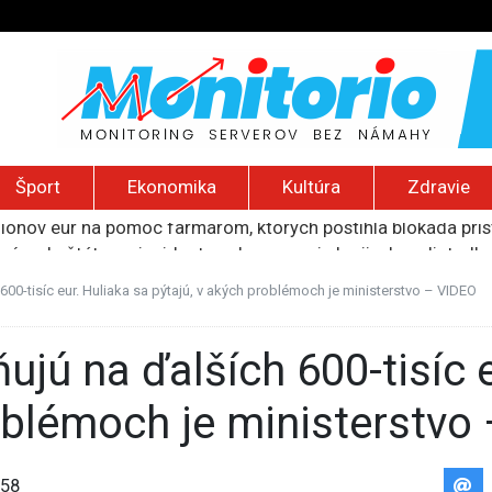
Šport
Ekonomika
Kultúra
Zdravie
liónov eur na pomoc farmárom, ktorých postihla blokáda prí
ú radu štátu po incidente s dronom pri ukrajinskom lietadle
lčanie prezidentskej kandidátky francúzskych Zelených
pred šírením dezertifikácie. Riziko sa približuje aj k sloven
00-tisíc eur. Huliaka sa pýtajú, v akých problémoch je ministerstvo – VIDEO
ú provokáciu, Moskva by mohla otestovať NATO
oblémoch je ministerstvo
58