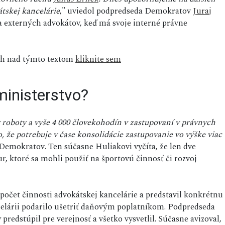
átskej kancelárie
," uviedol podpredseda Demokratov
Juraj
da externých advokátov, keď má svoje interné právne
sah nad týmto textom
kliknite sem
ministerstvo?
v roboty a vyše 4 000 človekohodín v zastupovaní v právnych
 že potrebuje v čase konsolidácie zastupovanie vo výške viac
Demokratov. Ten súčasne Huliakovi vyčíta, že len dve
, ktoré sa mohli použiť na športovú činnosť či rozvoj
dpočet činnosti advokátskej kancelárie a predstavil konkrétnu
celárii podarilo ušetriť daňovým poplatníkom. Podpredseda
predstúpil pre verejnosť a všetko vysvetlil. Súčasne avizoval,