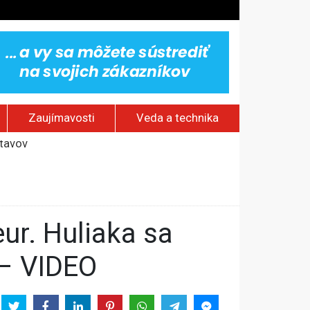
Zaujímavosti
Veda a technika
stavov
ským hraniciam
 – VIDEO