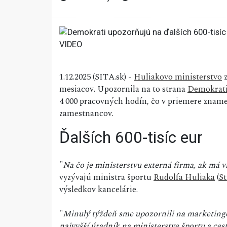
1.12.2025 (SITA.sk) -
Huliakovo ministerstvo
z
mesiacov. Upozornila na to strana
Demokrat
4 000 pracovných hodín, čo v priemere znamen
zamestnancov.
Ďalších 600-tisíc eur
"
Na čo je ministerstvu externá firma, ak má 
vyzývajú ministra športu
Rudolfa Huliaka
(
St
výsledkov kancelárie.
"
Minulý týždeň sme upozornili na marketingov
najvyšší úradník na ministerstve športu a c