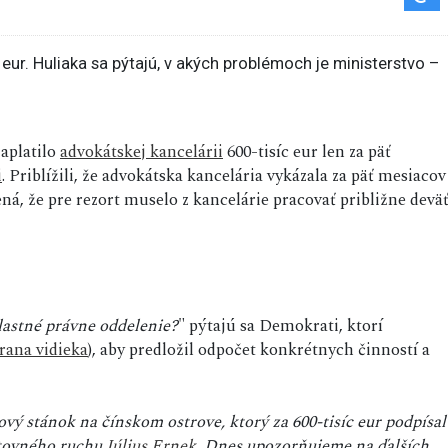
aplatilo
advokátskej kancelárii
600-tisíc eur len za päť
i
. Priblížili, že advokátska kancelária vykázala za päť mesiacov
á, že pre rezort muselo z kancelárie pracovať približne devä
vlastné právne oddelenie?
" pýtajú sa Demokrati, ktorí
rana vidieka
), aby predložil odpočet konkrétnych činností a
ý stánok na čínskom ostrove, ktorý za 600-tisíc eur podpísal
estovného ruchu
Július Ernek
. Dnes upozorňujeme na ďalších