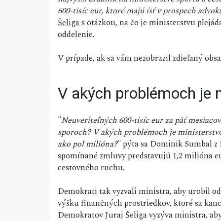
600-tisíc eur, ktoré majú ísť v prospech advok
Šeliga
s otázkou, na čo je ministerstvu plejá
oddelenie.
V prípade, ak sa vám nezobrazil zdieľaný ob
V akých problémoch je 
"
Neuveriteľných 600-tisíc eur za päť mesiaco
sporoch? V akých problémoch je ministerstvo,
ako pol milióna?
" pýta sa Dominik Sumbal z 
spomínané zmluvy predstavujú 1,2 milióna eur
cestovného ruchu.
Demokrati tak vyzvali ministra, aby urobil o
výšku finančných prostriedkov, ktoré sa kan
Demokratov Juraj Šeliga vyzýva ministra, aby 