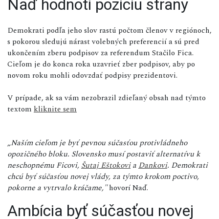
Naď hodnotí pozíciu strany
Demokrati podľa jeho slov rastú počtom členov v regiónoch,
s pokorou sledujú nárast volebných preferencií a sú pred
ukončením zberu podpisov za referendum Stačilo Fica.
Cieľom je do konca roka uzavrieť zber podpisov, aby po
novom roku mohli odovzdať podpisy prezidentovi.
V prípade, ak sa vám nezobrazil zdieľaný obsah nad týmto
textom
kliknite sem
„Naším cieľom je byť pevnou súčasťou protivládneho
opozičného bloku. Slovensko musí postaviť alternatívu k
neschopnému Ficovi,
Šutaj Eštokovi
a
Dankovi
. Demokrati
chcú byť súčasťou novej vlády, za týmto krokom poctivo,
pokorne a vytrvalo kráčame,"
hovorí Naď.
Ambícia byť súčasťou novej