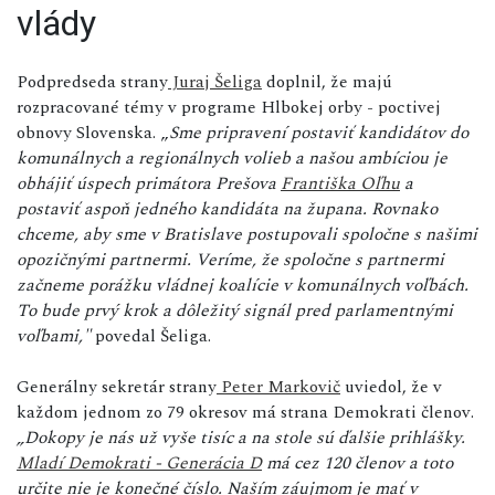
vlády
Podpredseda strany
Juraj Šeliga
doplnil, že majú
rozpracované témy v programe Hlbokej orby - poctivej
obnovy Slovenska. „
Sme pripravení postaviť kandidátov do
komunálnych a regionálnych volieb a našou ambíciou je
obhájiť úspech primátora Prešova
Františka Oľhu
a
postaviť aspoň jedného kandidáta na župana. Rovnako
chceme, aby sme v Bratislave postupovali spoločne s našimi
opozičnými partnermi. Veríme, že spoločne s partnermi
začneme porážku vládnej koalície v komunálnych voľbách.
To bude prvý krok a dôležitý signál pred parlamentnými
voľbami,"
povedal Šeliga.
Generálny sekretár strany
Peter Markovič
uviedol, že v
každom jednom zo 79 okresov má strana Demokrati členov.
„Dokopy je nás už vyše tisíc a na stole sú ďalšie prihlášky.
Mladí Demokrati - Generácia D
má cez 120 členov a toto
určite nie je konečné číslo. Naším záujmom je mať v