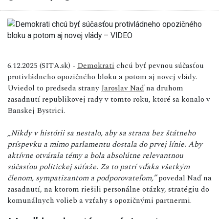
6.12.2025 (SITA.sk) -
Demokrati
chcú byť pevnou súčasťou
protivládneho opozičného bloku a potom aj novej vlády.
Uviedol to predseda strany
Jaroslav Naď
na druhom
zasadnutí republikovej rady v tomto roku, ktoré sa konalo v
Banskej Bystrici.
„Nikdy v histórii sa nestalo, aby sa strana bez štátneho
príspevku a mimo parlamentu dostala do prvej línie. Aby
aktívne otvárala témy a bola absolútne relevantnou
súčasťou politickej súťaže. Za to patrí vďaka všetkým
členom, sympatizantom a podporovateľom,”
povedal Naď na
zasadnutí, na ktorom riešili personálne otázky, stratégiu do
komunálnych volieb a vzťahy s opozičnými partnermi.