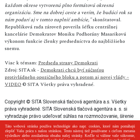
každom okrese vytvorenú plno formátovú okresnú
organizáciu. Sme na dobrej ceste a verím, že budúci rok sa
nám podarí aj v tomto naplniť ambície,"
skonštatoval.
Republiková rada zároveň poverila šéfku centrálnej
kancelárie Demokratov Moniku Podhorány Masarikovú
výkonom funkcie členky predsedníctva do najbližšieho
snemu.
Viac k témam:
Predseda strany Demokrati
Zdroj: SITA.sk -
Demokrati chcú byť súčasťou
protivládneho opozičného bloku a potom aj novej vlády –
VIDEO
© SITA Všetky práva vyhradené.
Copyright © SITA Slovenská tlačová agentúra a.s. Všetky
práva vyhradené. SITA Slovenská tlačová agentúra a. s. si
vyhradzuje právo udeľovať súhlas na rozmnožovanie, šírenie
a na verejný prenos tohto článku a jeho častí.