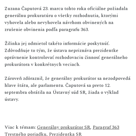
Zuzana Čaputová 23. marca tohto roka oficiálne požiadala
generálnu prokuratúru o všetky rozhodnutia, ktorými
vyhovela alebo nevyhovela návrhom obvinených na
zrušenie obvinenia podľa paragrafu 363.
Žilinka jej odmietol takéto informácie poskytnúť.
Zdôvodňuje to tým, že ústava nepriznáva prezidentke
oprávnenie kontrolovať rozhodovaciu činnosť generálneho
prokurátora v konkrétnych veciach.
Zároveň zdôraznil, že generálny prokurátor sa nezodpovedá
hlave štátu, ale parlamentu. Čaputová sa preto 12.
septembra obrátila na Ústavný súd SR, žiada o výklad
ústavy.
Viac k témam:
Generálny prokurátor SR
,
Paragraf 363
Trestného poriadku
,
Prezidentka SR