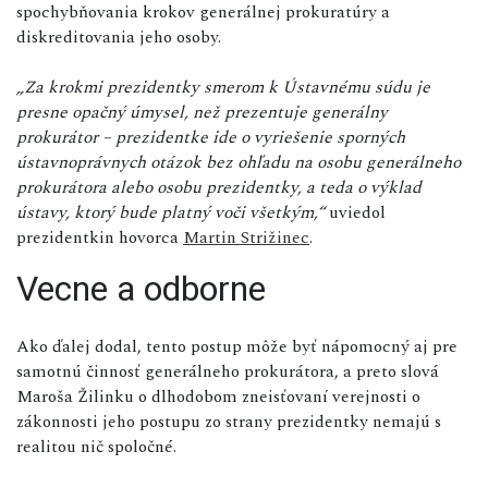
spochybňovania krokov generálnej prokuratúry a
diskreditovania jeho osoby.
„Za krokmi prezidentky smerom k Ústavnému súdu je
presne opačný úmysel, než prezentuje generálny
prokurátor – prezidentke ide o vyriešenie sporných
ústavnoprávnych otázok bez ohľadu na osobu generálneho
prokurátora alebo osobu prezidentky, a teda o výklad
ústavy, ktorý bude platný voči všetkým,“
uviedol
prezidentkin hovorca
Martin Strižinec
.
Vecne a odborne
Ako ďalej dodal, tento postup môže byť nápomocný aj pre
samotnú činnosť generálneho prokurátora, a preto slová
Maroša Žilinku o dlhodobom zneisťovaní verejnosti o
zákonnosti jeho postupu zo strany prezidentky nemajú s
realitou nič spoločné.