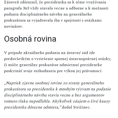
Zároveň zdôraznil, že prezidentka sa k téme využívania
paragrafu 363 vždy stavala vecne a odborne a k možnosti
podania disciplinárneho návrhu na generálneho
prokurátora sa vyjadrovala iba v spojitosti s otázkami
novinárov.
Osobná rovina
V prípade aktuálneho podania na ústavný súd ide
predovšetkým o vyriešenie spornej ústavnoprávnej otázky,
či môže generálny prokurátor odmietnuť prezidentke
poskytnúť svoje rozhodnutia pre výkon jej právomocí.
„Napriek zjavne osobnej rovine zo strany generálneho
prokurátora sa prezidentka k mnohým výzvam na podanie
disciplinárneho návrhu stavia vecne a bez argumentov
tomuto tlaku nepodľahla. Akýkoľvek záujem o živé kauzy
prezidentka dôrazne odmieta,“
dodal Strižinec.