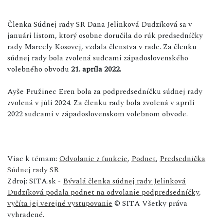
Členka Súdnej rady SR Dana Jelinková Dudzíková sa v
januári listom, ktorý osobne doručila do rúk predsedníčky
rady Marcely Kosovej, vzdala členstva v rade. Za členku
súdnej rady bola zvolená sudcami západoslovenského
volebného obvodu
21. apríla 2022.
Ayše Pružinec Eren bola za podpredsedníčku súdnej rady
zvolená v júli 2024. Za členku rady bola zvolená v apríli
2022 sudcami v západoslovenskom volebnom obvode.
Viac k témam:
Odvolanie z funkcie
,
Podnet
,
Predsedníčka
Súdnej rady SR
Zdroj: SITA.sk -
Bývalá členka súdnej rady Jelinková
Dudzíková podala podnet na odvolanie podpredsedníčky,
vyčíta jej verejné vystupovanie
© SITA Všetky práva
vyhradené.