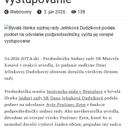
Webnoviny
3. jún 2026
138
3.6.2026 (SITA.sk) - Predsedníčka Súdnej rady SR Marcela
Kosová v reakcii uviedla, že podanie sudkyne Dany
Jelinkovej Dudzíkovej obratom doručila všetkým členom
rady.
Predsedníčka senátu
Správneho súdu v Bratislave
a bývalá
členka
Súdnej rady SR
Dana Jelinková Dudzíková
podala
podnet na odvolanie
Ayše Pružinec Eren
z funkcie
podpredsedníčky súdnej rady. Ako navrhovateľka uviedla,
dôvodom sú verejné výroky Pružinec Eren, ktoré by si
nemohol dovoliť vysloviť žiaden občan, prípadne iný sudca