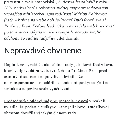
prezentuje svoje stanoviská.
„Sudcovia ho založili v roku
2021 v súvislosti s reformou súdnej mapy presadzovanou
vtedajšou ministerkou spravodlivosti Máriou Kolíkovou
(SaS). Aktívne na webe boli Jelinková Dudzíková, ale aj
Pružinec Eren. Podpredsedníčka rady začala web kritizovať
po tom, ako sudkyňa v máji zverejnila dôvody svojho
odchodu zo súdnej rady,“
uviedol denník.
Nepravdivé obvinenie
Doplnil, že bývalá členka súdnej rady Jelinková Dudzíková,
ktorá zodpovedá za web, tvrdí, že ju Pružinec Eren pred
ostatnými sudcami nepravdivo obvinila, že
netransparentne hospodárila s peniazmi poskytnutými na
stránku a neposkytovala vyúčtovania.
Predsedníčka Súdnej rady SR
Marcela Kosová
v reakcii
uviedla, že podanie sudkyne Dany Jelinkovej Dudzíkovej
obratom doručila všetkým členom rady.