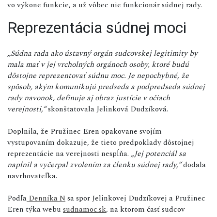
vo výkone funkcie, a už vôbec nie funkcionár súdnej rady.
Reprezentácia súdnej moci
„Súdna rada ako ústavný orgán sudcovskej legitimity by
mala mať v jej vrcholných orgánoch osoby, ktoré budú
dôstojne reprezentovať súdnu moc. Je nepochybné, že
spôsob, akým komunikujú predseda a podpredseda súdnej
rady navonok, definuje aj obraz justície v očiach
verejnosti,“
skonštatovala Jelinková Dudzíková.
Doplnila, že Pružinec Eren opakovane svojím
vystupovaním dokazuje, že tieto predpoklady dôstojnej
reprezentácie na verejnosti nespĺňa.
„Jej potenciál sa
naplnil a vyčerpal zvolením za členku súdnej rady,“
dodala
navrhovateľka.
Podľa
Denníka N
sa spor Jelinkovej Dudzíkovej a Pružinec
Eren týka webu
sudnamoc.sk
, na ktorom časť sudcov