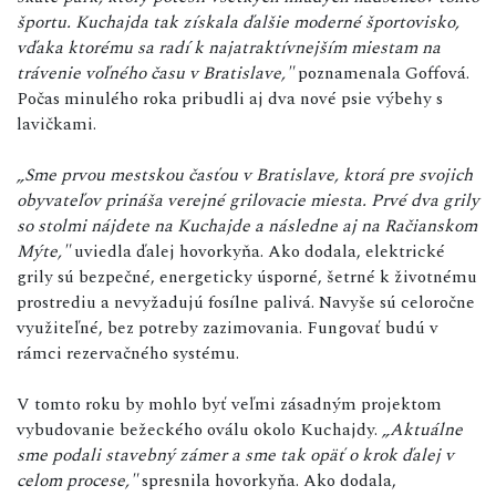
športu. Kuchajda tak získala ďalšie moderné športovisko,
vďaka ktorému sa radí k najatraktívnejším miestam na
trávenie voľného času v Bratislave,"
poznamenala Goffová.
Počas minulého roka pribudli aj dva nové psie výbehy s
lavičkami.
„Sme prvou mestskou časťou v Bratislave, ktorá pre svojich
obyvateľov prináša verejné grilovacie miesta. Prvé dva grily
so stolmi nájdete na Kuchajde a následne aj na Račianskom
Mýte,"
uviedla ďalej hovorkyňa. Ako dodala, elektrické
grily sú bezpečné, energeticky úsporné, šetrné k životnému
prostrediu a nevyžadujú fosílne palivá. Navyše sú celoročne
využiteľné, bez potreby zazimovania. Fungovať budú v
rámci rezervačného systému.
V tomto roku by mohlo byť veľmi zásadným projektom
vybudovanie bežeckého oválu okolo Kuchajdy.
„Aktuálne
sme podali stavebný zámer a sme tak opäť o krok ďalej v
celom procese,"
spresnila hovorkyňa. Ako dodala,