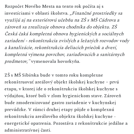
Rozpočet Nového Mesta na tento rok počíta aj s
investíciami v oblasti školstva.
„Finančné prostriedky sa
využijú aj na exteriérovú učebňu na ZŠ s MŠ Cádrova a
zároveň sa zrealizuje obnova chodníka do objektu. ZŠ
Česká čaká kompletná obnova hygienických a sociálnych
zariadení - rekonštrukcia zvislých a ležatých rozvodov vody
a kanalizácie, rekonštrukcia deliacich priečok a dverí,
kompletná výmena povrchov, zariaďovacích a sanitárnych
predmetov,"
vymenovala hovorkyňa.
ZŠ s MŠ Sibírska bude v tomto roku komplexne
rekonštruovať areálový objekt školskej kuchyne – prvú
etapu, v ktorej ide o rekonštrukciu školskej kuchyne s
výdajňou, ktoré boli v zlom hygienickom stave. Zároveň
bude zmodernizované gastro zariadenie v kuchynskej
prevádzke. V rámci druhej etapy pôjde o komplexnú
rekonštrukciu areálového objektu školskej kuchyne -
energetické opatrenia. Pozostáva z rekonštrukcie jedálne a
administratívnej časti.