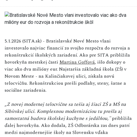
5.1.2026 (SITA.sk) - Bratislavské Nové Mesto vlani
investovalo najviac financií zo svojho rozpočtu do rozvoja a
rekonštrukcií školských zariadení. Ako pre SITA priblížila
hovorkyňa mestskej časti
Martina Goffová
, išlo dokopy o
viac ako dva milióny eur. Najstaršia základná škola (ZŠ) v
Novom Meste - na Kalinčiakovej ulici, získala novú
telocvičňu. Rekonštrukciou prešli podlahy, steny, šatne a
sociálne zariadenia.
„Z novej modernej telocvične sa tešia aj žiaci ZŠ a MŠ na
Sibírskej ulici. Komplexnou modernizáciou tu prešla aj
samostatná budova školskej kuchyne s jedálňou,"
priblížila
ďalej hovorkyňa. Ako dodala, ZŠ Odborárska zas dnes patrí
medzi najmodernejšie školy na Slovensku vďaka