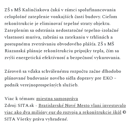
ZŠ s MŠ Kalinčiakova čaká v rámci spolufinancovania
celoplošné zateplenie vonkajších častí budovy. Cieľom
rekonštrukcie je eliminovať tepelné straty objektu.
Zateplením sa odstránia nedostatočné tepelno-izolačné
vlastnosti muriva, zabráni sa zatekaniu v trhlinách a
postupnému zvetrávaniu obvodového plášťa. ZŠ s MŠ
Riazanská plánuje rekonštrukciu prípojky tepla, čím sa
zvýši energetická efektívnosť a bezpečnosť vykurovania.
Zároveň sa vďaka schválenému rozpočtu začne dlhodobo
plánované budovanie nového sídla dopravy pre EKO –
podnik verejnoprospešných služieb.
Viac k témam:
miestna samospráva
Zdroj: SITA.sk -
Bratislavské Nové Mesto vlani investovalo
viac ako dva milióny eur do rozvoja a rekonštrukcie škôl
©
SITA Všetky práva vyhradené.