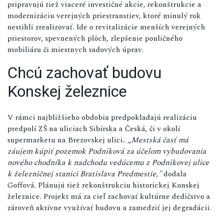
pripravujú tiež viaceré investičné akcie, rekonštrukcie a
modernizáciu verejných priestranstiev, ktoré minulý rok
nestihli zrealizovať. Ide o revitalizácie menších verejných
priestorov, spevnených plôch, zlepšenie pouličného
mobiliáru či miestnych sadových úprav.
Chcú zachovať budovu
Konskej železnice
V rámci najbližšieho obdobia predpokladajú realizáciu
predpolí ZŠ na uliciach Sibírska a Česká, či v okolí
supermarketu na Brezovskej ulici..
„Mestská časť má
záujem kúpiť pozemok Podniková za účelom vybudovania
nového chodníka k nadchodu vedúcemu z Podnikovej ulice
k železničnej stanici Bratislava Predmestie,"
dodala
Goffová. Plánujú tiež rekonštrukciu historickej Konskej
železnice. Projekt má za cieľ zachovať kultúrne dedičstvo a
zároveň aktívne využívať budovu a zamedziť jej degradácii.