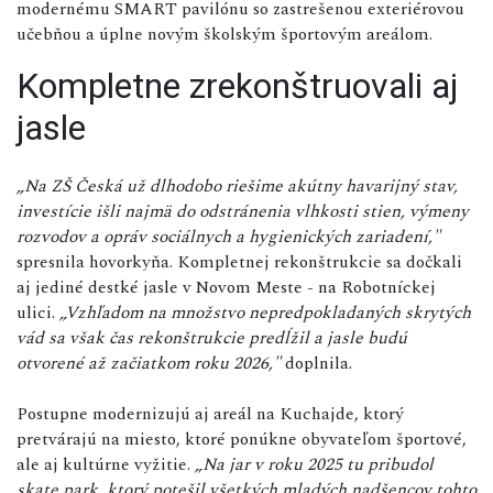
modernému SMART pavilónu so zastrešenou exteriérovou
učebňou a úplne novým školským športovým areálom.
Kompletne zrekonštruovali aj
jasle
„Na ZŠ Česká už dlhodobo riešime akútny havarijný stav,
investície išli najmä do odstránenia vlhkosti stien, výmeny
rozvodov a opráv sociálnych a hygienických zariadení,"
spresnila hovorkyňa. Kompletnej rekonštrukcie sa dočkali
aj jediné destké jasle v Novom Meste - na Robotníckej
ulici.
„Vzhľadom na množstvo nepredpokladaných skrytých
vád sa však čas rekonštrukcie predĺžil a jasle budú
otvorené až začiatkom roku 2026,"
doplnila.
Postupne modernizujú aj areál na Kuchajde, ktorý
pretvárajú na miesto, ktoré ponúkne obyvateľom športové,
ale aj kultúrne vyžitie.
„Na jar v roku 2025 tu pribudol
skate park, ktorý potešil všetkých mladých nadšencov tohto