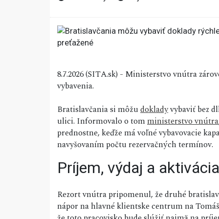
8.7.2026 (SITA.sk) - Ministerstvo vnútra zár
vybavenia.
Bratislavčania si môžu
doklady
vybaviť bez d
ulici. Informovalo o tom
ministerstvo vnútra
prednostne, keďže má voľné vybavovacie kapaci
navyšovaním počtu rezervačných termínov.
Príjem, výdaj a aktiváci
Rezort vnútra pripomenul, že druhé bratislav
nápor na hlavné klientske centrum na Tomáši
že toto pracovisko bude slúžiť najmä na príje