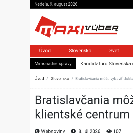
Nedeľa, 9. august 2026
Úvod
Slovensko
Svet
Mimoriadne správy
Kandidatúru Slovenska 
Je Európa naozaj v ohr
Pápež Lev XIV. sa vo Fr
Úvod
Slovensko
Bratislavčania môžu vybaviť dokla
Kyjev žiada EÚ o 220 mi
Top foto dňa (7. august 
Bratislavčania môžu vybaviť doklady rýchlejšie v OC Styla,
klientské centrum
Webnoviny
8. júl 2026
107