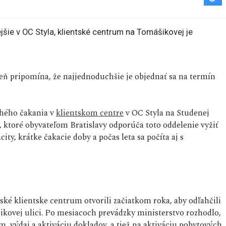
oveň pripomína, že najjednoduchšie je objednať sa na termín
lhého čakania v
klientskom centre
v OC Styla na Studenej
, ktoré obyvateľom Bratislavy odporúča toto oddelenie vyžiť
ty, krátke čakacie doby a počas leta sa počíta aj s
a
ské klientske centrum otvorili začiatkom roka, aby odľahčili
kovej ulici. Po mesiacoch prevádzky ministerstvo rozhodlo,
m, výdaj a aktiváciu dokladov, a tiež na aktiváciu pobytových