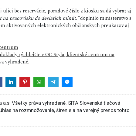
ulici bez rezervácie, poradové číslo z kiosku sa dá vybrať aj
ť na pracovisku do desiatich minút,“
doplnilo ministerstvo s
ľom aktivovaných elektronických občianskych preukazov aj
 centrum
doklady rýchlejšie v OC Styla, klientské centrum na
a vyhradené.
 a.s. Všetky práva vyhradené. SITA Slovenská tlačová
súhlas na rozmnožovanie, šírenie a na verejný prenos tohto