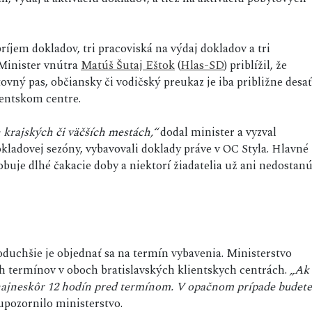
ríjem dokladov, tri pracoviská na výdaj dokladov a tri
 Minister vnútra
Matúš Šutaj Eštok
(
Hlas-SD
) priblížil, že
ovný pas, občiansky či vodičský preukaz je iba približne desať
ientskom centre.
 krajských či väčších mestách,“
dodal minister a vyzval
okladovej sezóny, vybavovali doklady práve v OC Styla. Hlavné
obuje dlhé čakacie doby a niektorí žiadatelia už ani nedostan
duchšie je objednať sa na termín vybavenia. Ministerstvo
ch termínov v oboch bratislavských klientskych centrách.
„Ak
ť najneskôr 12 hodín pred termínom. V opačnom prípade budete
pozornilo ministerstvo.