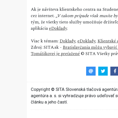
Ak je návšteva klientskeho centra na Studenej 
cez internet.
„V takom prípade však musíte by
tým, že všetky tieto služby umožňuje držite
aplikácia
eDoklady
.
Viac k témam:
Doklady
,
eDoklady
,
Klientské
Zdroj: SITA.sk -
Bratislavčania môžu vybaviť 
Tomášikovej je preťažené
© SITA Všetky práv
Copyright © SITA Slovenská tlačová agentúra
agentúra a. s. si vyhradzuje právo udeľovať 
článku a jeho častí.