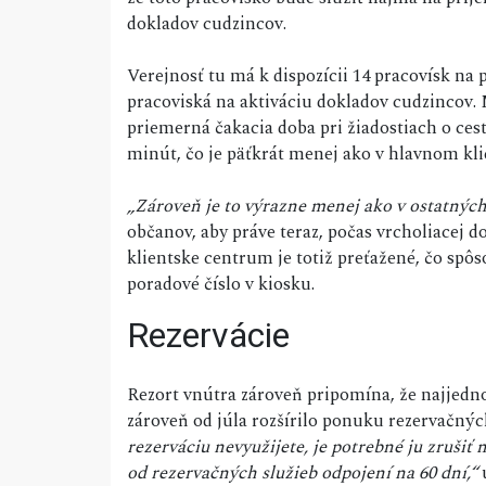
dokladov cudzincov.
Verejnosť tu má k dispozícii 14 pracovísk na p
pracoviská na aktiváciu dokladov cudzincov.
priemerná čakacia doba pri žiadostiach o cest
minút, čo je päťkrát menej ako v hlavnom kl
„Zároveň je to výrazne menej ako v ostatných
občanov, aby práve teraz, počas vrcholiacej d
klientske centrum je totiž preťažené, čo spôs
poradové číslo v kiosku.
Rezervácie
Rezort vnútra zároveň pripomína, že najjedno
zároveň od júla rozšírilo ponuku rezervačný
rezerváciu nevyužijete, je potrebné ju zruši
od rezervačných služieb odpojení na 60 dní,“
u