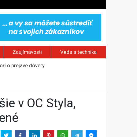
Zaujímavosti
Veda a technika
rí o prejave dôvery
om Rusku – ROZHOVOR
stavov
ovestream festival
žené