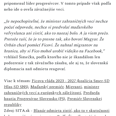
pripomenul líder progresívcov. V tomto prípade však podľa
neho ide o oveľa závažnejšie veci.
„Je nepochopiteľné, že minister zahraničných vecí nechce
počuť odpovede, nechce si predvolať maďarského
veľvyslanca ani zistiť, ako to naozaj bolo. A ja viem prečo.
Pretože tuší, že je to presne tak, ako hovorí Magyar. Že
Orbán chcel pomôcť Ficovi. Že nahnal migrantov na
hranicu, aby si Fico mohol urobiť videjko na Facebook,“
vyhlásil Šimečka, podľa ktorého nie je škandálom len
podozrenie z tak závažného zásahu, ale aj to, že slovenská
diplomacia naň odmieta reagovať.
Viac k témam:
Ficova vláda 2023 - 2027 (koalícia Smer-SD
Hlas-SD SNS)
,
Maďarský premiér
,
Migranti
,
minister
zahraničných vecí a európskych záležitostí
,
Predseda
hnutia Progresívne Slovensko (PS)
,
Premiér Slovenskej
republiky
Zdroj: SITA.sk -
Blanár odmieta zistiť, ako to v skutočnosti