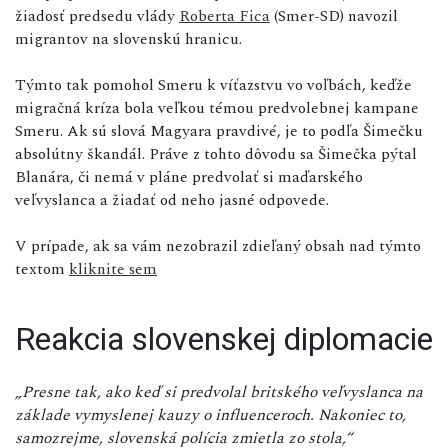
žiadosť predsedu vlády
Roberta Fica
(Smer-SD) navozil
migrantov na slovenskú hranicu.
Týmto tak pomohol Smeru k víťazstvu vo voľbách, keďže
migračná kríza bola veľkou témou predvolebnej kampane
Smeru. Ak sú slová Magyara pravdivé, je to podľa Šimečku
absolútny škandál. Práve z tohto dôvodu sa Šimečka pýtal
Blanára, či nemá v pláne predvolať si maďarského
veľvyslanca a žiadať od neho jasné odpovede.
V prípade, ak sa vám nezobrazil zdieľaný obsah nad týmto
textom
kliknite sem
Reakcia slovenskej diplomacie
„Presne tak, ako keď si predvolal britského veľvyslanca na
základe vymyslenej kauzy o influenceroch. Nakoniec to,
samozrejme, slovenská polícia zmietla zo stola,“