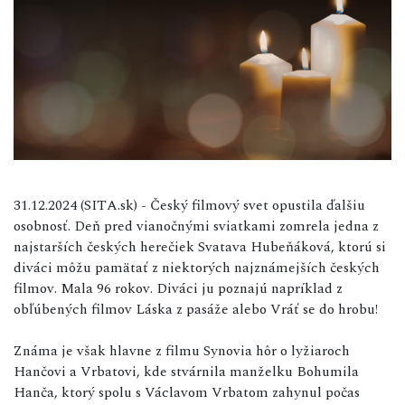
31.12.2024 (SITA.sk) - Český filmový svet opustila ďalšiu
osobnosť. Deň pred vianočnými sviatkami zomrela jedna z
najstarších českých herečiek Svatava Hubeňáková, ktorú si
diváci môžu pamätať z niektorých najznámejších českých
filmov. Mala 96 rokov. Diváci ju poznajú napríklad z
obľúbených filmov Láska z pasáže alebo Vráť se do hrobu!
Známa je však hlavne z filmu Synovia hôr o lyžiaroch
Hančovi a Vrbatovi, kde stvárnila manželku Bohumila
Hanča, ktorý spolu s Václavom Vrbatom zahynul počas