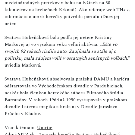
medzinárodných pretekov v behu na lyžiach na 50
kilometrov na hrebeňoch Krkonôš. Ako referuje web TN.cz,
informáciu o úmrtí herečky potvrdila portálu iDnes jej
neter.
Svatava Hubeňáková bola podľa jej netere Kristiny
Markovej aj vo vysokom veku veľmi aktívna. „
Ešte vo
svojich 92 rokoch riadila auto. Zaujímala sa stále aj o
politiku, mala záujem voliť v ostatných senátnych voľbách,
"
uviedla Marková.
Svatava Hubeňáková absolvovala pražskú DAMU a kariéru
odštartovala vo Východočeskom divadle v Pardubiciach,
neskôr bola členkou hereckého súboru Filmového štúdia
Barrandov. V rokoch 1964 až 1990 vystupovala v pražskom
divadle Laterna magika a hrala aj v Divadle Jaroslava
Průchu v Kladne.
Viac k témam:
Úmrtie
Zdroj: SITA.sk -
Zomrela herečka Svatava Hubeňáková,