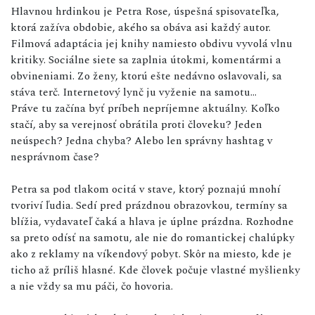
Hlavnou hrdinkou je Petra Rose, úspešná spisovateľka,
ktorá zažíva obdobie, akého sa obáva asi každý autor.
Filmová adaptácia jej knihy namiesto obdivu vyvolá vlnu
kritiky. Sociálne siete sa zaplnia útokmi, komentármi a
obvineniami. Zo ženy, ktorú ešte nedávno oslavovali, sa
stáva terč. Internetový lynč ju vyženie na samotu...
Práve tu začína byť príbeh nepríjemne aktuálny. Koľko
stačí, aby sa verejnosť obrátila proti človeku? Jeden
neúspech? Jedna chyba? Alebo len správny hashtag v
nesprávnom čase?
Petra sa pod tlakom ocitá v stave, ktorý poznajú mnohí
tvoriví ľudia. Sedí pred prázdnou obrazovkou, termíny sa
blížia, vydavateľ čaká a hlava je úplne prázdna. Rozhodne
sa preto odísť na samotu, ale nie do romantickej chalúpky
ako z reklamy na víkendový pobyt. Skôr na miesto, kde je
ticho až príliš hlasné. Kde človek počuje vlastné myšlienky
a nie vždy sa mu páči, čo hovoria.