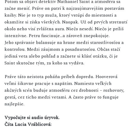
Potom sa objaví detektív Nathaniel Saint a atmosféra sa
začne meniť. Práve on patrí k najzaujímavejším postavám
knihy. Nie je to typ muža, ktorý vstúpi do miestnosti a
okamžite si získa všetkých. Naopak. Už od prvých stretnutí
okolo neho visí zvláštna aura. Niečo nesedí. Niečo je príliš
intenzívne. Petru fascinuje...a zároveň znepokojuje.
Jeho správanie balansuje na hrane medzi starostlivosťou a
kontrolou. Medzi záujmom a posadnutosťou. Občas stačí
jediná veta alebo pohľad a začnete si klásť otázku, či je
Saint skutočne tým, za koho sa vydáva.
Práve táto neistota poháňa príbeh dopredu. Hooverová
veľmi šikovne pracuje s napätím. Namiesto veľkých
akčných scén buduje atmosféru cez drobnosti – rozhovory,
gestá, cez ticho medzi vetami. A často práve to funguje
najlepšie.
Vypočujte si audio úryvok.
Číta Lucia Vráblicová: