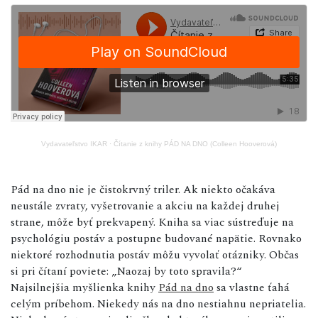
Vydavateľstvo IKAR
·
Čítanie z knihy PÁD NA DNO (Colleen Hooverová)
Pád na dno nie je čistokrvný triler. Ak niekto očakáva
neustále zvraty, vyšetrovanie a akciu na každej druhej
strane, môže byť prekvapený. Kniha sa viac sústreďuje na
psychológiu postáv a postupne budované napätie. Rovnako
niektoré rozhodnutia postáv môžu vyvolať otázniky. Občas
si pri čítaní poviete: „Naozaj by toto spravila?“
Najsilnejšia myšlienka knihy
Pád na dno
sa vlastne ťahá
celým príbehom. Niekedy nás na dno nestiahnu nepriatelia.