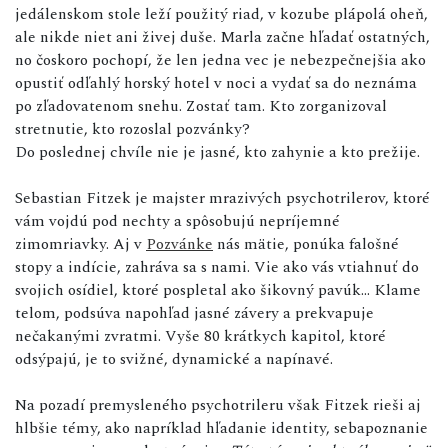
jedálenskom stole leží použitý riad, v kozube plápolá oheň,
ale nikde niet ani živej duše. Marla začne hľadať ostatných,
no čoskoro pochopí, že len jedna vec je nebezpečnejšia ako
opustiť odľahlý horský hotel v noci a vydať sa do neznáma
po zľadovatenom snehu. Zostať tam. Kto zorganizoval
stretnutie, kto rozoslal pozvánky?
Do poslednej chvíle nie je jasné, kto zahynie a kto prežije.
Sebastian Fitzek je majster mrazivých psychotrilerov, ktoré
vám vojdú pod nechty a spôsobujú nepríjemné
zimomriavky. Aj v
Pozvánke
nás mätie, ponúka falošné
stopy a indície, zahráva sa s nami. Vie ako vás vtiahnuť do
svojich osídiel, ktoré pospletal ako šikovný pavúk... Klame
telom, podsúva napohľad jasné závery a prekvapuje
nečakanými zvratmi. Vyše 80 krátkych kapitol, ktoré
odsýpajú, je to svižné, dynamické a napínavé.
Na pozadí premysleného psychotrileru však Fitzek rieši aj
hlbšie témy, ako napríklad hľadanie identity, sebapoznanie