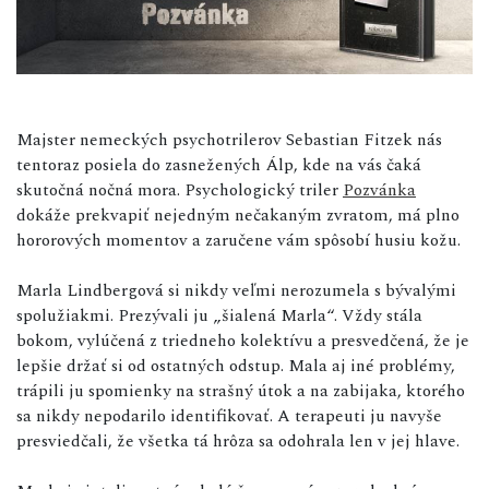
Majster nemeckých psychotrilerov Sebastian Fitzek nás
tentoraz posiela do zasnežených Álp, kde na vás čaká
skutočná nočná mora. Psychologický triler
Pozvánka
dokáže prekvapiť nejedným nečakaným zvratom, má plno
hororových momentov a zaručene vám spôsobí husiu kožu.
Marla Lindbergová si nikdy veľmi nerozumela s bývalými
spolužiakmi. Prezývali ju „šialená Marla“. Vždy stála
bokom, vylúčená z triedneho kolektívu a presvedčená, že je
lepšie držať si od ostatných odstup. Mala aj iné problémy,
trápili ju spomienky na strašný útok a na zabijaka, ktorého
sa nikdy nepodarilo identifikovať. A terapeuti ju navyše
presviedčali, že všetka tá hrôza sa odohrala len v jej hlave.