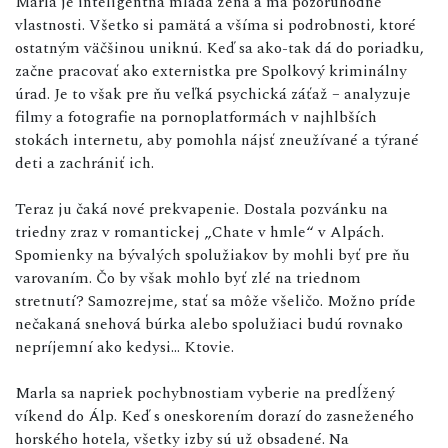
Marla je inteligentná mladá žena a má pozoruhodné
vlastnosti. Všetko si pamätá a všíma si podrobnosti, ktoré
ostatným väčšinou uniknú. Keď sa ako-tak dá do poriadku,
začne pracovať ako externistka pre Spolkový kriminálny
úrad. Je to však pre ňu veľká psychická záťaž – analyzuje
filmy a fotografie na pornoplatformách v najhlbších
stokách internetu, aby pomohla nájsť zneužívané a týrané
deti a zachrániť ich.
Teraz ju čaká nové prekvapenie. Dostala pozvánku na
triedny zraz v romantickej „Chate v hmle“ v Alpách.
Spomienky na bývalých spolužiakov by mohli byť pre ňu
varovaním. Čo by však mohlo byť zlé na triednom
stretnutí? Samozrejme, stať sa môže všeličo. Možno príde
nečakaná snehová búrka alebo spolužiaci budú rovnako
nepríjemní ako kedysi... Ktovie.
Marla sa napriek pochybnostiam vyberie na predĺžený
víkend do Álp. Keď s oneskorením dorazí do zasneženého
horského hotela, všetky izby sú už obsadené. Na