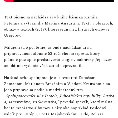
Text piesne sa nachádza aj v knihe básnika Kamila
Peteraja a výtvarníka Martina Augustina Texty v obrazoch,
obrazy v textoch (2017), ktorej jedným z krstných otcov je
Grigorov.
Milujem ťa o pol ôsmej sa bude nachádzať aj na
pripravovanom albume 53-ročného interpreta, ktorý
plánuje postupne predstavovať single z nahrávky. Jej názov
ani dátum vydania však zatiaľ neprezradil.
Na štúdiovke spolupracuje aj s textármi Ľubošom
Zemanom, Mariánom Brezánim a Vladom Krauszom a na
jeho príprave sa podieľa medzinárodný tím.
"Spolupracovníci sú z Izraela, Juhoafrickej republiky, Ruska
a, samozrejme, zo Slovenska,"
povedal spevák, ktorý má na
konte množstvo albumov a hity ako napríklad Posledný
valčík pre Európu, Pocta Majakovskému, Edo, Bol raz