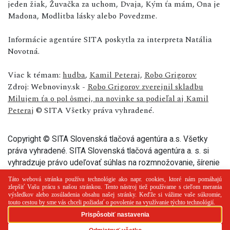
jeden žiak, Žuvačka za uchom, Dvaja, Kým ťa mám, Ona je
Madona, Modlitba lásky alebo Povedzme.
Informácie agentúre SITA poskytla za interpreta Natália
Novotná.
Viac k témam:
hudba
,
Kamil Peteraj
,
Robo Grigorov
Zdroj: Webnoviny.sk -
Robo Grigorov zverejnil skladbu
Milujem ťa o pol ôsmej, na novinke sa podieľal aj Kamil
Peteraj
© SITA Všetky práva vyhradené.
Copyright © SITA Slovenská tlačová agentúra a.s. Všetky
práva vyhradené. SITA Slovenská tlačová agentúra a. s. si
vyhradzuje právo udeľovať súhlas na rozmnožovanie, šírenie
a na verejný prenos tohto článku a jeho častí.