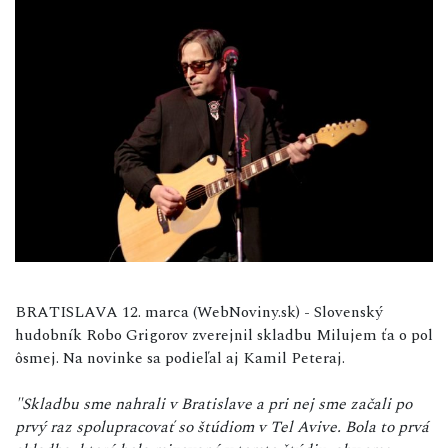
BRATISLAVA 12. marca (WebNoviny.sk) - Slovenský
hudobník Robo Grigorov zverejnil skladbu Milujem ťa o pol
ôsmej. Na novinke sa podieľal aj Kamil Peteraj.
"Skladbu sme nahrali v Bratislave a pri nej sme začali po
prvý raz spolupracovať so štúdiom v Tel Avive. Bola to prvá