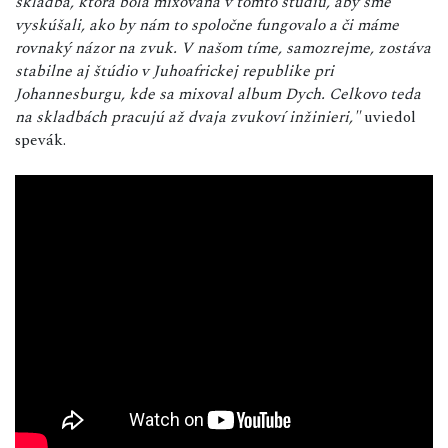
skladba, ktorá bola mixovaná v tomto štúdiu, aby sme
vyskúšali, ako by nám to spoločne fungovalo a či máme
rovnaký názor na zvuk. V našom tíme, samozrejme, zostáva
stabilne aj štúdio v Juhoafrickej republike pri
Johannesburgu, kde sa mixoval album Dych. Celkovo teda
na skladbách pracujú až dvaja zvukoví inžinieri,"
uviedol
spevák.