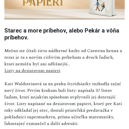
Starec a more príbehov, alebo Pekár a vôňa
príbehov.
Možno ste čítali tieto nádherné knihy od Carstena henna a
teraz je tu s novým citlivým príbehom o dvoch ľuďoch,
ktorí nemôžu byť ani odlišnejší...
Listy na desiatovom papieri
.
Kati Waldsteinová sa na prahu štyridsiatky rozhodla začať
nový život. Prvým krokom boli listy: napísala 37 listov
ľuďom, ktorí nejakým spôsobom ovplyvnili jej doterajší
život. Listy napísané na desiatovom papieri, ktorý pre Kati
roky odkladal jej otec, dostali priateľská predavačka v
pokladnici supermarketu, prísna učiteľka matematiky,
ľahostajný exmanžel a ďalší adresáti.