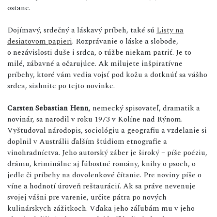
ostane.
Dojímavý, srdečný a láskavý príbeh, také sú
Listy na
desiatovom papieri
. Rozprávanie o láske a slobode,
o nezávislosti duše i srdca, o túžbe niekam patriť. Je to
milé, zábavné a očarujúce. Ak milujete inšpiratívne
príbehy, ktoré vám vedia vojsť pod kožu a dotknúť sa vášho
srdca, siahnite po tejto novinke.
Carsten Sebastian Henn
, nemecký spisovateľ, dramatik a
novinár, sa narodil v roku 1973 v Kolíne nad Rýnom.
Vyštudoval národopis, sociológiu a geografiu a vzdelanie si
doplnil v Austrálii ďalším štúdiom etnografie a
vinohradníctva. Jeho autorský záber je široký – píše poéziu,
drámu, kriminálne aj ľúbostné romány, knihy o psoch, o
jedle či príbehy na dovolenkové čítanie. Pre noviny píše o
víne a hodnotí úroveň reštaurácií. Ak sa práve nevenuje
svojej vášni pre varenie, určite pátra po nových
kulinárskych zážitkoch. Vďaka jeho záľubám mu v jeho