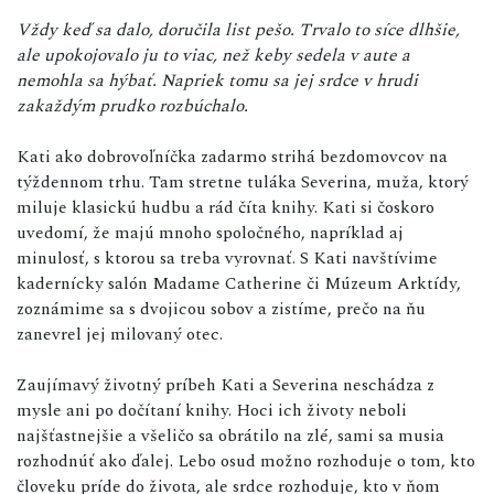
Vždy keď sa dalo, doručila list pešo. Trvalo to síce dlhšie,
ale upokojovalo ju to viac, než keby sedela v aute a
nemohla sa hýbať. Napriek tomu sa jej srdce v hrudi
zakaždým prudko rozbúchalo.
Kati ako dobrovoľníčka zadarmo strihá bezdomovcov na
týždennom trhu. Tam stretne tuláka Severina, muža, ktorý
miluje klasickú hudbu a rád číta knihy. Kati si čoskoro
uvedomí, že majú mnoho spoločného, napríklad aj
minulosť, s ktorou sa treba vyrovnať. S Kati navštívime
kadernícky salón Madame Catherine či Múzeum Arktídy,
zoznámime sa s dvojicou sobov a zistíme, prečo na ňu
zanevrel jej milovaný otec.
Zaujímavý životný príbeh Kati a Severina neschádza z
mysle ani po dočítaní knihy. Hoci ich životy neboli
najšťastnejšie a všeličo sa obrátilo na zlé, sami sa musia
rozhodnúť ako ďalej. Lebo osud možno rozhoduje o tom, kto
človeku príde do života, ale srdce rozhoduje, kto v ňom