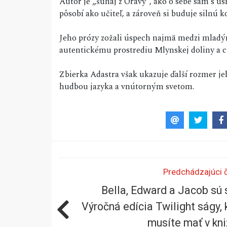
Autor je „šuhaj z Oravy“, ako o sebe sám s ú
pôsobí ako učiteľ, a zároveň si buduje silnú 
Jeho prózy zožali úspech najmä medzi mladým
autentickému prostrediu Mlynskej doliny a c
Zbierka Adastra však ukazuje ďalší rozmer j
hudbou jazyka a vnútorným svetom.
Predchádzajúci 
Bella, Edward a Jacob sú 
Výročná edícia Twilight ságy, 
musíte mať v kni