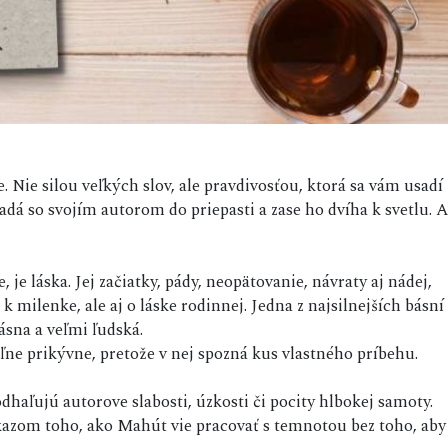
. Nie silou veľkých slov, ale pravdivosťou, ktorá sa vám usadí
á padá so svojím autorom do priepasti a zase ho dvíha k svetlu. A
 je láska. Jej začiatky, pády, neopätovanie, návraty aj nádej,
 k milenke, ale aj o láske rodinnej. Jedna z najsilnejších básní
sna a veľmi ľudská.
voľne prikývne, pretože v nej spozná kus vlastného príbehu.
haľujú autorove slabosti, úzkosti či pocity hlbokej samoty.
azom toho, ako Mahút vie pracovať s temnotou bez toho, aby