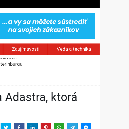
Zaujímavosti
Veda a technika
aterinburgu
h sieťach
stlivosti