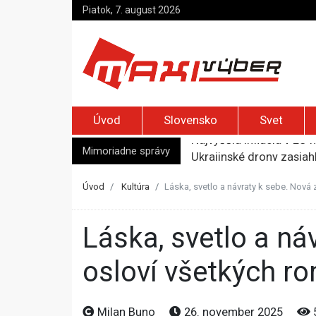
Piatok, 7. august 2026
Úvod
Slovensko
Svet
Mimoriadne správy
Ukrajinské drony zasiah
Meta musí v USA zaplati
Streľba na škole v Thajs
Úvod
Kultúra
Láska, svetlo a návraty k sebe. Nová 
Trump podpísal nariaden
Najvyššia inflácia v EÚ 
Láska, svetlo a návraty k sebe. Nová zbierka Adastra, ktorá
osloví všetkých r
Milan Buno
26. november 2025