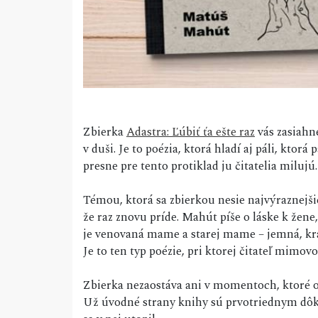
Zbierka
Adastra: Ľúbiť ťa ešte raz
vás zasiahne
v duši. Je to poézia, ktorá hladí aj páli, ktor
presne pre tento protiklad ju čitatelia milujú.
Témou, ktorá sa zbierkou nesie najvýraznejšie,
že raz znovu príde. Mahút píše o láske k žene,
je venovaná mame a starej mame – jemná, krá
Je to ten typ poézie, pri ktorej čitateľ mimo
Zbierka nezaostáva ani v momentoch, ktoré od
Už úvodné strany knihy sú prvotriednym dôk