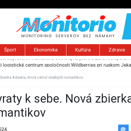
Šport
Ekonomika
Kultúra
Zdravie
li logistické centrum spoločnosti Wildberries pri ruskom Jek
ť vyše pol miliardy dolárov za ohrozovanie detí na sociálnyc
ku si vyžiadala šesť obetí, útočníkom bol 14-ročný žiak
zbierka Adastra, ktorá osloví všetkých romantikov
ie zamerané proti takzvanej pôrodnej turistike
núti obyvateľov Rumunska šetriť aj na jedle a zdravotnej staro
omantikov
524