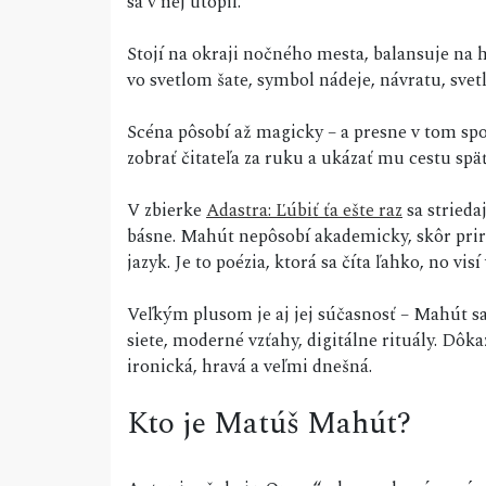
sa v nej utopil.
Stojí na okraji nočného mesta, balansuje na h
vo svetlom šate, symbol nádeje, návratu, svetl
Scéna pôsobí až magicky – a presne v tom sp
zobrať čitateľa za ruku a ukázať mu cestu späť
V zbierke
Adastra: Ľúbiť ťa ešte raz
sa stried
básne. Mahút nepôsobí akademicky, skôr priro
jazyk. Je to poézia, ktorá sa číta ľahko, no vis
Veľkým plusom je aj jej súčasnosť – Mahút sa
siete, moderné vzťahy, digitálne rituály. Dô
ironická, hravá a veľmi dnešná.
Kto je Matúš Mahút?