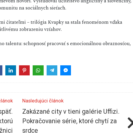
smevom hovorí. Vyštudoval učiteľstvo angličtiny a slovenčiny,
komunitu na sociálnych sieťach.
i čitateľmi – trilógia Kvapky sa stala fenoménom vďaka
itlivému zobrazeniu vzťahov.
eho talentu: schopnosť pracovať s emocionálnou obraznosťou,
článok
Nasledujúci článok
späť.
Zakázané city v tieni galérie Uffizi.
ktorú
Pokračovanie série, ktoré chytí za
žnici
srdce