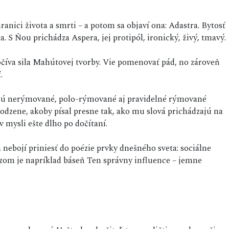
ranici života a smrti – a potom sa objaví ona: Adastra. Bytosť
a. S Ňou prichádza Aspera, jej protipól, ironický, živý, tmavý.
očíva sila Mahútovej tvorby. Vie pomenovať pád, no zároveň
.
ajú nerýmované, polo-rýmované aj pravidelné rýmované
dzene, akoby písal presne tak, ako mu slová prichádzajú na
í v mysli ešte dlho po dočítaní.
 nebojí priniesť do poézie prvky dnešného sveta: sociálne
kazom je napríklad báseň Ten správny influence – jemne