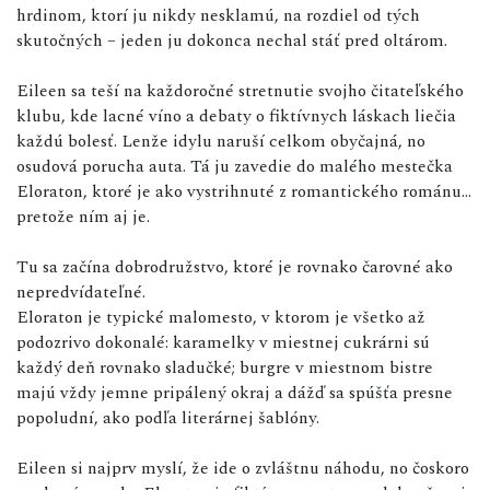
hrdinom, ktorí ju nikdy nesklamú, na rozdiel od tých
skutočných – jeden ju dokonca nechal stáť pred oltárom.
Eileen sa teší na každoročné stretnutie svojho čitateľského
klubu, kde lacné víno a debaty o fiktívnych láskach liečia
každú bolesť. Lenže idylu naruší celkom obyčajná, no
osudová porucha auta. Tá ju zavedie do malého mestečka
Eloraton, ktoré je ako vystrihnuté z romantického románu…
pretože ním aj je.
Tu sa začína dobrodružstvo, ktoré je rovnako čarovné ako
nepredvídateľné.
Eloraton je typické malomesto, v ktorom je všetko až
podozrivo dokonalé: karamelky v miestnej cukrárni sú
každý deň rovnako sladučké; burgre v miestnom bistre
majú vždy jemne pripálený okraj a dážď sa spúšťa presne
popoludní, ako podľa literárnej šablóny.
Eileen si najprv myslí, že ide o zvláštnu náhodu, no čoskoro