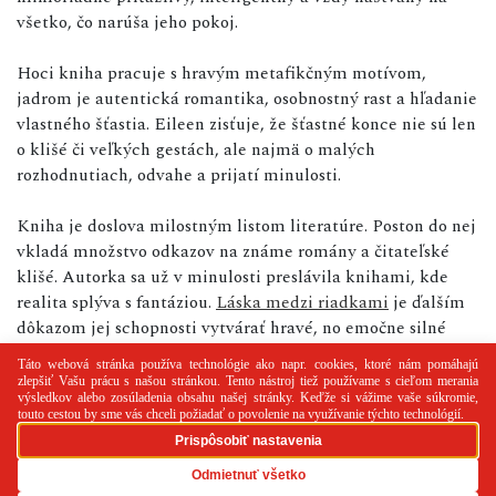
všetko, čo narúša jeho pokoj.
Hoci kniha pracuje s hravým metafikčným motívom,
jadrom je autentická romantika, osobnostný rast a hľadanie
vlastného šťastia. Eileen zisťuje, že šťastné konce nie sú len
o klišé či veľkých gestách, ale najmä o malých
rozhodnutiach, odvahe a prijatí minulosti.
Kniha je doslova milostným listom literatúre. Poston do nej
vkladá množstvo odkazov na známe romány a čitateľské
klišé. Autorka sa už v minulosti preslávila knihami, kde
realita splýva s fantáziou.
Láska medzi riadkami
je ďalším
dôkazom jej schopnosti vytvárať hravé, no emočne silné
príbehy.
PR článok
Reklama
Spolupráca
Kontakt
Zásady