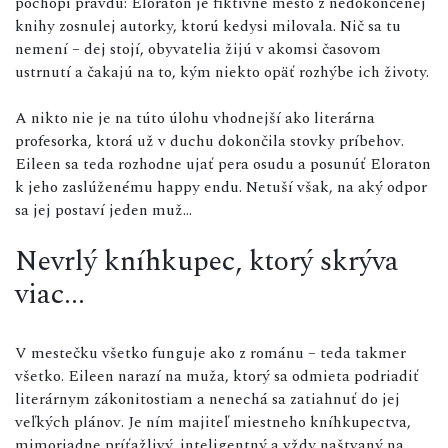
pochopí pravdu: Eloraton je fiktívne mesto z nedokončenej
knihy zosnulej autorky, ktorú kedysi milovala. Nič sa tu
nemení – dej stojí, obyvatelia žijú v akomsi časovom
ustrnutí a čakajú na to, kým niekto opäť rozhýbe ich životy.
A nikto nie je na túto úlohu vhodnejší ako literárna
profesorka, ktorá už v duchu dokončila stovky príbehov.
Eileen sa teda rozhodne ujať pera osudu a posunúť Eloraton
k jeho zaslúženému happy endu. Netuší však, na aký odpor
sa jej postaví jeden muž…
Nevrlý kníhkupec, ktorý skrýva
viac...
V mestečku všetko funguje ako z románu – teda takmer
všetko. Eileen narazí na muža, ktorý sa odmieta podriadiť
literárnym zákonitostiam a nenechá sa zatiahnuť do jej
veľkých plánov. Je ním majiteľ miestneho kníhkupectva,
mimoriadne príťažlivý, inteligentný a vždy naštvaný na