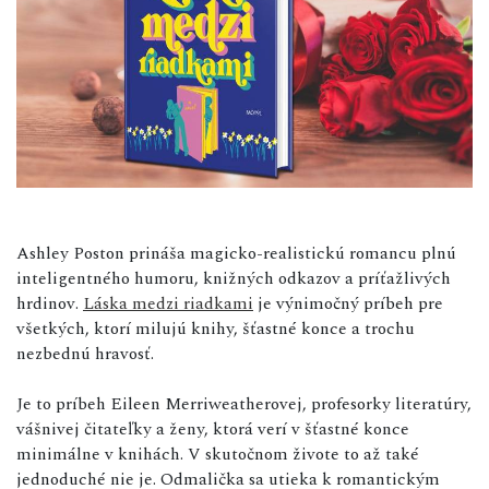
Ashley Poston prináša magicko-realistickú romancu plnú
inteligentného humoru, knižných odkazov a príťažlivých
hrdinov.
Láska medzi riadkami
je výnimočný príbeh pre
všetkých, ktorí milujú knihy, šťastné konce a trochu
nezbednú hravosť.
Je to príbeh Eileen Merriweatherovej, profesorky literatúry,
vášnivej čitateľky a ženy, ktorá verí v šťastné konce
minimálne v knihách. V skutočnom živote to až také
jednoduché nie je. Odmalička sa utieka k romantickým