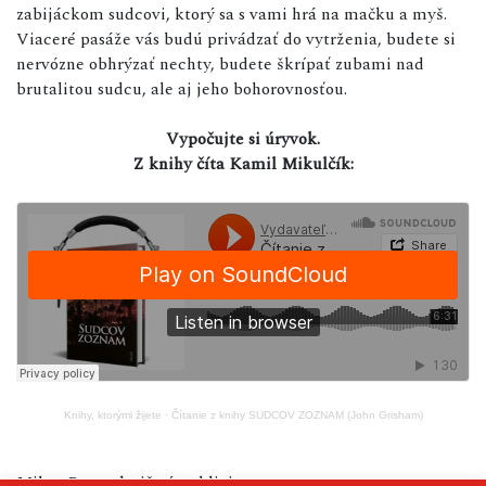
zabijáckom sudcovi, ktorý sa s vami hrá na mačku a myš.
Viaceré pasáže vás budú privádzať do vytrženia, budete si
nervózne obhrýzať nechty, budete škrípať zubami nad
brutalitou sudcu, ale aj jeho bohorovnosťou.
Vypočujte si úryvok.
Z knihy číta Kamil Mikulčík:
Knihy, ktorými žijete
·
Čítanie z knihy SUDCOV ZOZNAM (John Grisham)
Milan Buno, knižný publicista