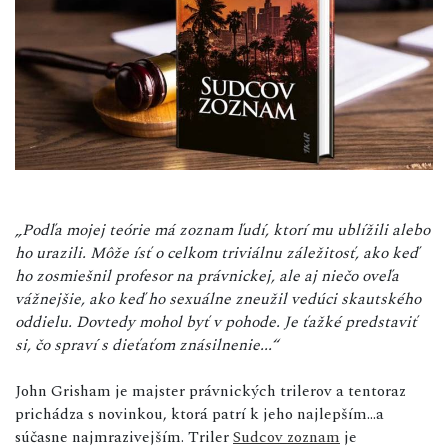
„Podľa mojej teórie má zoznam ľudí, ktorí mu ublížili alebo
ho urazili. Môže ísť o celkom triviálnu záležitosť, ako keď
ho zosmiešnil profesor na právnickej, ale aj niečo oveľa
vážnejšie, ako keď ho sexuálne zneužil vedúci skautského
oddielu. Dovtedy mohol byť v pohode. Je ťažké predstaviť
si, čo spraví s dieťaťom znásilnenie...“
John Grisham je majster právnických trilerov a tentoraz
prichádza s novinkou, ktorá patrí k jeho najlepším...a
súčasne najmrazivejším. Triler
Sudcov zoznam
je