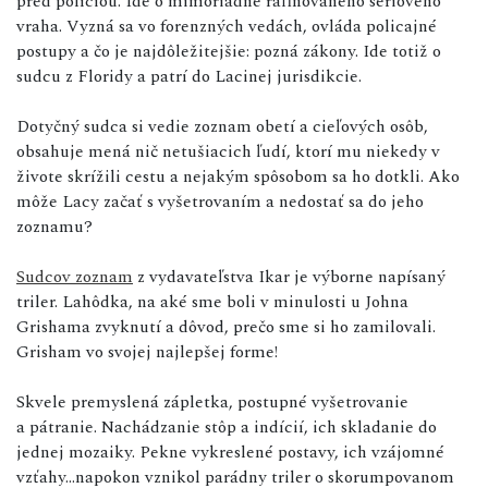
pred políciou. Ide o mimoriadne rafinovaného sériového
vraha. Vyzná sa vo forenzných vedách, ovláda policajné
postupy a čo je najdôležitejšie: pozná zákony. Ide totiž o
sudcu z Floridy a patrí do Lacinej jurisdikcie.
Dotyčný sudca si vedie zoznam obetí a cieľových osôb,
obsahuje mená nič netušiacich ľudí, ktorí mu niekedy v
živote skrížili cestu a nejakým spôsobom sa ho dotkli. Ako
môže Lacy začať s vyšetrovaním a nedostať sa do jeho
zoznamu?
Sudcov zoznam
z vydavateľstva Ikar je výborne napísaný
triler. Lahôdka, na aké sme boli v minulosti u Johna
Grishama zvyknutí a dôvod, prečo sme si ho zamilovali.
Grisham vo svojej najlepšej forme!
Skvele premyslená zápletka, postupné vyšetrovanie
a pátranie. Nachádzanie stôp a indícií, ich skladanie do
jednej mozaiky. Pekne vykreslené postavy, ich vzájomné
vzťahy...napokon vznikol parádny triler o skorumpovanom