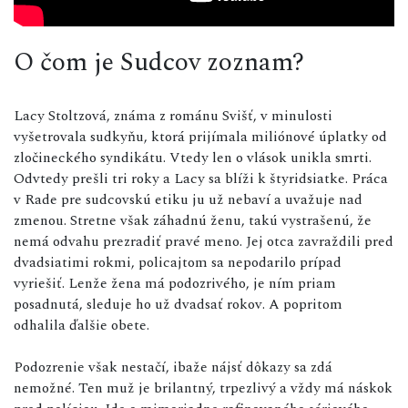
O čom je Sudcov zoznam?
Lacy Stoltzová, známa z románu Svišť, v minulosti
vyšetrovala sudkyňu, ktorá prijímala miliónové úplatky od
zločineckého syndikátu. Vtedy len o vlások unikla smrti.
Odvtedy prešli tri roky a Lacy sa blíži k štyridsiatke. Práca
v Rade pre sudcovskú etiku ju už nebaví a uvažuje nad
zmenou. Stretne však záhadnú ženu, takú vystrašenú, že
nemá odvahu prezradiť pravé meno. Jej otca zavraždili pred
dvadsiatimi rokmi, policajtom sa nepodarilo prípad
vyriešiť. Lenže žena má podozrivého, je ním priam
posadnutá, sleduje ho už dvadsať rokov. A popritom
odhalila ďalšie obete.
Podozrenie však nestačí, ibaže nájsť dôkazy sa zdá
nemožné. Ten muž je brilantný, trpezlivý a vždy má náskok