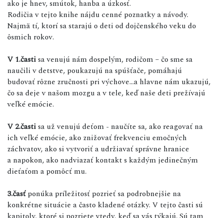
ako je hnev, smútok, hanba a úzkosť.
Rodičia v tejto knihe nájdu cenné poznatky a návody.
Najmä tí, ktorí sa starajú o deti od dojčenského veku do
ôsmich rokov.
V 1.časti
sa venujú nám dospelým, rodičom – čo sme sa
naučili v detstve, poukazujú na spúšťače, pomáhajú
budovať rôzne zručnosti pri výchove...a hlavne nám ukazujú,
čo sa deje v našom mozgu a v tele, keď naše deti prežívajú
veľké emócie.
V 2.časti
sa už venujú deťom - naučíte sa, ako reagovať na
ich veľké emócie, ako znižovať frekvenciu emočných
záchvatov, ako si vytvoriť a udržiavať správne hranice
a napokon, ako nadviazať kontakt s každým jedinečným
dieťaťom a pomôcť mu.
3.časť
ponúka príležitosť pozrieť sa podrobnejšie na
konkrétne situácie a často kladené otázky. V tejto časti sú
kapitoly, ktoré si pozriete vtedy, keď sa vás týkajú. Sú tam