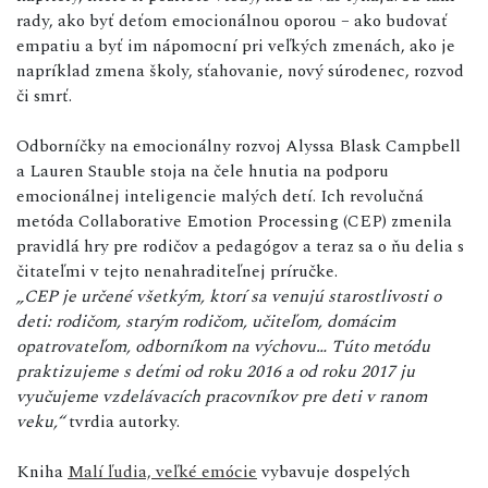
rady, ako byť deťom emocionálnou oporou – ako budovať
empatiu a byť im nápomocní pri veľkých zmenách, ako je
napríklad zmena školy, sťahovanie, nový súrodenec, rozvod
či smrť.
Odborníčky na emocionálny rozvoj Alyssa Blask Campbell
a Lauren Stauble stoja na čele hnutia na podporu
emocionálnej inteligencie malých detí. Ich revolučná
metóda Collaborative Emotion Processing (CEP) zmenila
pravidlá hry pre rodičov a pedagógov a teraz sa o ňu delia s
čitateľmi v tejto nenahraditeľnej príručke.
„CEP je určené všetkým, ktorí sa venujú starostlivosti o
deti: rodičom, starým rodičom, učiteľom, domácim
opatrovateľom, odborníkom na výchovu… Túto metódu
praktizujeme s deťmi od roku 2016 a od roku 2017 ju
vyučujeme vzdelávacích pracovníkov pre deti v ranom
veku,“
tvrdia autorky.
Kniha
Malí ľudia, veľké emócie
vybavuje dospelých