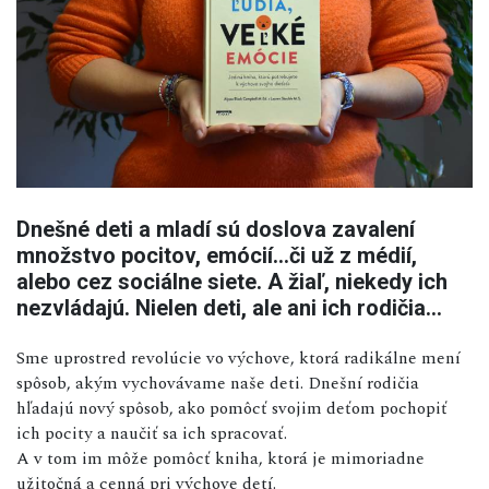
Dnešné deti a mladí sú doslova zavalení
množstvo pocitov, emócií...či už z médií,
alebo cez sociálne siete. A žiaľ, niekedy ich
nezvládajú. Nielen deti, ale ani ich rodičia...
Sme uprostred revolúcie vo výchove, ktorá radikálne mení
spôsob, akým vychovávame naše deti. Dnešní rodičia
hľadajú nový spôsob, ako pomôcť svojim deťom pochopiť
ich pocity a naučiť sa ich spracovať.
A v tom im môže pomôcť kniha, ktorá je mimoriadne
užitočná a cenná pri výchove detí.