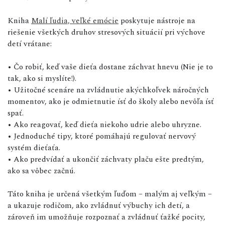
Kniha
Malí ľudia, veľké emócie
poskytuje nástroje na
riešenie všetkých druhov stresových situácií pri výchove
detí vrátane:
• Čo robiť, keď vaše dieťa dostane záchvat hnevu (Nie je to
tak, ako si myslíte!).
• Užitočné scenáre na zvládnutie akýchkoľvek náročných
momentov, ako je odmietnutie ísť do školy alebo nevôľa ísť
spať.
• Ako reagovať, keď dieťa niekoho udrie alebo uhryzne.
• Jednoduché tipy, ktoré pomáhajú regulovať nervový
systém dieťaťa.
• Ako predvídať a ukončiť záchvaty plaču ešte predtým,
ako sa vôbec začnú.
Táto kniha je určená všetkým ľuďom – malým aj veľkým –
a ukazuje rodičom, ako zvládnuť výbuchy ich detí, a
zároveň im umožňuje rozpoznať a zvládnuť ťažké pocity,