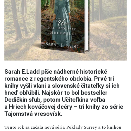
Sarah E.Ladd píše nádherné historické
romance z regentského obdobia. Prvé tri
knihy vyšli vlani a slovenské čitateľky si ich
hneď obľúbili. Najskôr to bol bestseller
Dedičkin sľub, potom Učiteľkina voľba
a Hriech kováčovej dcéry – tri knihy zo série
Tajomstvá vresovísk.
Tento rok sa začala nová séria Poklady Surrey a to knihou