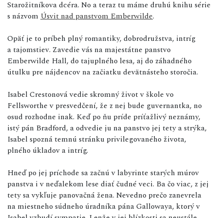
Starožitníkova dcéra. No a teraz tu máme druhú knihu série
s názvom
Úsvit nad panstvom Emberwilde
.
Opäť je to príbeh plný romantiky, dobrodružstva, intríg
a tajomstiev. Zavedie vás na majestátne panstvo
Emberwilde Hall, do tajuplného lesa, aj do záhadného
útulku pre nájdencov na začiatku devätnásteho storočia.
Isabel Crestonová vedie skromný život v škole vo
Fellsworthe v presvedčení, že z nej bude guvernantka, no
osud rozhodne inak. Keď po ňu príde príťažlivý neznámy,
istý pán Bradford, a odvedie ju na panstvo jej tety a strýka,
Isabel spozná temnú stránku privilegovaného života,
plného úkladov a intríg.
Hneď po jej príchode sa začnú v labyrinte starých múrov
panstva i v neďalekom lese diať čudné veci. Ba čo viac, z jej
tety sa vykľuje panovačná žena. Nevedno prečo zanevrela
na miestneho súdneho úradníka pána Gallowaya, ktorý v
Isabel vzbudí sympatie. Lenže v jej blízkosti sa neustále