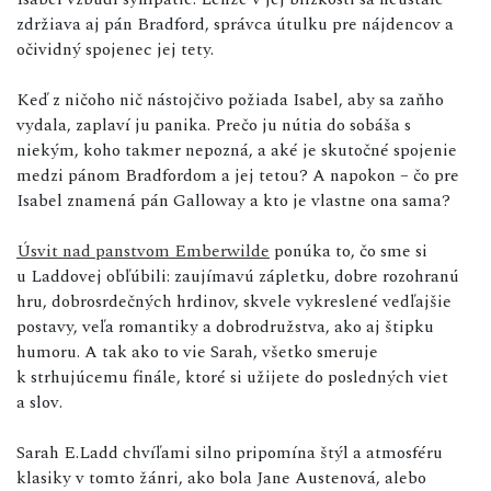
zdržiava aj pán Bradford, správca útulku pre nájdencov a
očividný spojenec jej tety.
Keď z ničoho nič nástojčivo požiada Isabel, aby sa zaňho
vydala, zaplaví ju panika. Prečo ju nútia do sobáša s
niekým, koho takmer nepozná, a aké je skutočné spojenie
medzi pánom Bradfordom a jej tetou? A napokon – čo pre
Isabel znamená pán Galloway a kto je vlastne ona sama?
Úsvit nad panstvom Emberwilde
ponúka to, čo sme si
u Laddovej obľúbili: zaujímavú zápletku, dobre rozohranú
hru, dobrosrdečných hrdinov, skvele vykreslené vedľajšie
postavy, veľa romantiky a dobrodružstva, ako aj štipku
humoru. A tak ako to vie Sarah, všetko smeruje
k strhujúcemu finále, ktoré si užijete do posledných viet
a slov.
Sarah E.Ladd chvíľami silno pripomína štýl a atmosféru
klasiky v tomto žánri, ako bola Jane Austenová, alebo