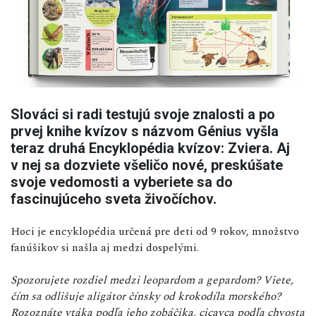
Slováci si radi testujú svoje znalosti a po
prvej knihe kvízov s názvom Génius vyšla
teraz druhá Encyklopédia kvízov: Zviera. Aj
v nej sa dozviete všeličo nové, preskúšate
svoje vedomosti a vyberiete sa do
fascinujúceho sveta živočíchov.
Hoci je encyklopédia určená pre deti od 9 rokov, množstvo
fanúšikov si našla aj medzi dospelými.
Spozorujete rozdiel medzi leopardom a gepardom? Viete,
čím sa odlišuje aligátor čínsky od krokodíla morského?
Rozoznáte vtáka podľa jeho zobáčika, cicavca podľa chvosta