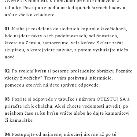
Overte si vedomosti. K obrázkom priraďte odpovede z
tabuľky. Postupujte podľa nasledujúcich štyroch bodov a
určite všetko zvládnete.
01.
Kniha je rozdelená do siedmich kapitol o živočíchoch,
kde nájdete fakty o ich podobnostiach, odlišnostiach,
živote na Zemi a, samozrejme, veľa kvízov. Skúste začať
skupinou, o ktorej viete najviac, a potom vyskúšajte niečo
nové.
02.
Po zvolení kvízu si pozorne preštudujte obrázky. Poznáte
všetky živočíchy? Texty vám poskytnú informácie,
pomocou ktorých nájdete správne odpovede.
03.
Pozrite si odpovede v tabuľke s názvom OTESTUJ SA a
priraďte ich k obrázku. Ak si chcete vedomosti utvrdiť, po
nejakom čase sa ku kvízu vráťte alebo ho dajte kamarátovi
či kamarátke.
04.
Postupujte od najmenej náročnej úrovne až po tú