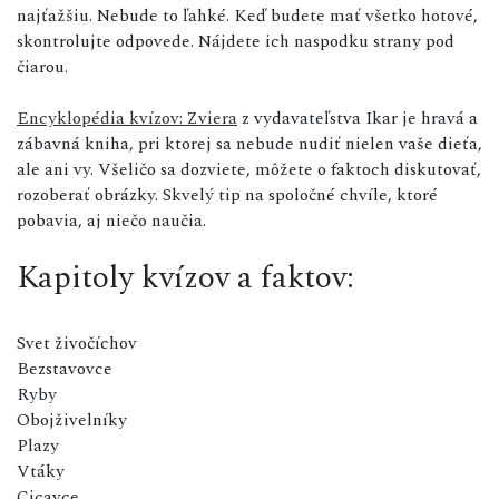
najťažšiu. Nebude to ľahké. Keď budete mať všetko hotové,
skontrolujte odpovede. Nájdete ich naspodku strany pod
čiarou.
Encyklopédia kvízov: Zviera
z vydavateľstva Ikar je hravá a
zábavná kniha, pri ktorej sa nebude nudiť nielen vaše dieťa,
ale ani vy. Všeličo sa dozviete, môžete o faktoch diskutovať,
rozoberať obrázky. Skvelý tip na spoločné chvíle, ktoré
pobavia, aj niečo naučia.
Kapitoly kvízov a faktov:
Svet živočíchov
Bezstavovce
Ryby
Obojživelníky
Plazy
Vtáky
Cicavce