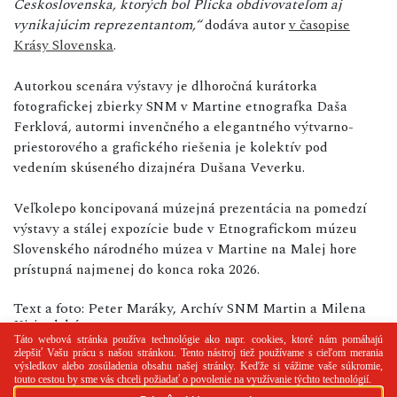
Československa, ktorých bol Plicka obdivovateľom aj
vynikajúcim reprezentantom,“
dodáva autor
v časopise
Krásy Slovenska
.
Autorkou scenára výstavy je dlhoročná kurátorka
fotografickej zbierky SNM v Martine etnografka Daša
Ferklová, autormi invenčného a elegantného výtvarno-
priestorového a grafického riešenia je kolektív pod
vedením skúseného dizajnéra Dušana Veverku.
Veľkolepo koncipovaná múzejná prezentácia na pomedzí
výstavy a stálej expozície bude v Etnografickom múzeu
Slovenského národného múzea v Martine na Malej hore
prístupná najmenej do konca roka 2026.
Text a foto: Peter Maráky, Archív SNM Martin a Milena
Kiripolská