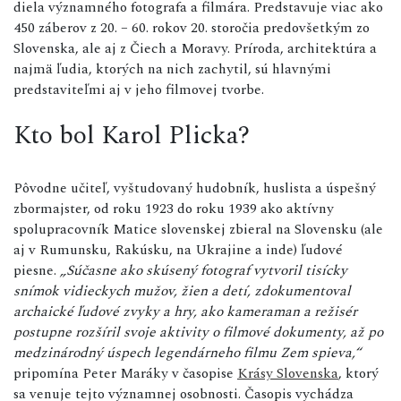
diela významného fotografa a filmára. Predstavuje viac ako
450 záberov z 20. – 60. rokov 20. storočia predovšetkým zo
Slovenska, ale aj z Čiech a Moravy. Príroda, architektúra a
najmä ľudia, ktorých na nich zachytil, sú hlavnými
predstaviteľmi aj v jeho filmovej tvorbe.
Kto bol Karol Plicka?
Pôvodne učiteľ, vyštudovaný hudobník, huslista a úspešný
zbormajster, od roku 1923 do roku 1939 ako aktívny
spolupracovník Matice slovenskej zbieral na Slovensku (ale
aj v Rumunsku, Rakúsku, na Ukrajine a inde) ľudové
piesne.
„Súčasne ako skúsený fotograf vytvoril tisícky
snímok vidieckych mužov, žien a detí, zdokumentoval
archaické ľudové zvyky a hry, ako kameraman a režisér
postupne rozšíril svoje aktivity o filmové dokumenty, až po
medzinárodný úspech legendárneho filmu Zem spieva,“
pripomína Peter Maráky v časopise
Krásy Slovenska
, ktorý
sa venuje tejto významnej osobnosti. Časopis vychádza