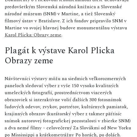
predovšetkým Slovenská národná knižnica a Slovenské
národné múzeum (SNM) v Martine, a tiež Slovenský
filmový ústav v Bratislave. Z ich fondov pripravilo SNM v
Martine vo svojej hlavnej budove monumentálnu výstavu
Karol Plicka: Obrazy zeme
.
Plagát k výstave Karol Plicka
Obrazy zeme
Návštevníci výstavy môžu na siedmich veľkorozmerných
paneloch sledovať výber z vyše 150 vysoko kvalitných
umeleckých fotografií, prostredníctvom viacerých
obrazoviek si interaktívne voliť ďalších 300 fotosnímok
ľudových odevov, zvykov, portrétov, kultúrnych pamiatok,
krajinných obrazov (kurátorský výber z takmer päťtisíc
snímok autorovej fotografickej pozostalosti v zbierke SNM)
a dva nemé filmy – celovečerný Za Slovákmi od New Yorku
po Mississippi a krátkometrážny Po horách, po dolách.