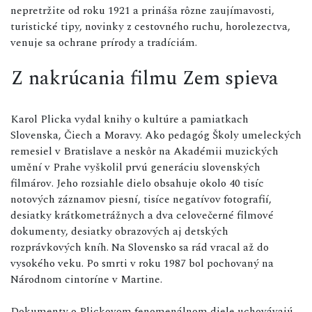
nepretržite od roku 1921 a prináša rôzne zaujímavosti,
turistické tipy, novinky z cestovného ruchu, horolezectva,
venuje sa ochrane prírody a tradíciám.
Z nakrúcania filmu Zem spieva
Karol Plicka vydal knihy o kultúre a pamiatkach
Slovenska, Čiech a Moravy. Ako pedagóg Školy umeleckých
remesiel v Bratislave a neskôr na Akadémii muzických
umění v Prahe vyškolil prvú generáciu slovenských
filmárov. Jeho rozsiahle dielo obsahuje okolo 40 tisíc
notových záznamov piesní, tisíce negatívov fotografií,
desiatky krátkometrážnych a dva celovečerné filmové
dokumenty, desiatky obrazových aj detských
rozprávkových kníh. Na Slovensko sa rád vracal až do
vysokého veku. Po smrti v roku 1987 bol pochovaný na
Národnom cintoríne v Martine.
Dokumenty o Plickovom fenomenálnom diele uchovávajú