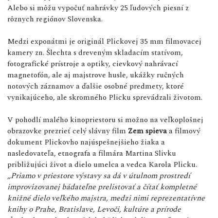
Alebo si môžu vypočuť nahrávky 25 ľudových piesní z
rôznych regiónov Slovenska.
Medzi exponátmi je originál Plickovej 35 mm filmovacej
kamery zn. Šlechta s dreveným skladacím statívom,
fotografické prístroje a optiky, cievkový nahrávací
magnetofón, ale aj majstrove husle, ukážky ručných
notových záznamov a ďalšie osobné predmety, ktoré
vynikajúceho, ale skromného Plicku sprevádzali životom.
V pohodlí malého kinopriestoru si možno na veľkoplošnej
obrazovke prezrieť celý slávny film
Zem spieva
a filmový
dokument Plickovho najúspešnejšieho žiaka a
nasledovateľa, etnografa a filmára Martina Slivku
približujúci život a dielo umelca a vedca Karola Plicku.
„Priamo v priestore výstavy sa dá v útulnom prostredí
improvizovanej bádateľne prelistovať a čítať kompletné
knižné dielo veľkého majstra, medzi nimi reprezentatívne
knihy o Prahe, Bratislave, Levoči, kultúre a prírode