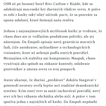
OSN až po luxusný hotel Ritz-Carlton v Rijáde, kde sa
odohrávajú mocenské hry dnešných vládcov sveta. A práve
to robí z knihy taký silný zážitok: pocit, že sa pozeráte za
oponu udalostí, ktoré formujú našu realitu.
Jednou z najzaujímavejších myšlienok knihy je tvrdenie, že
chaos dnes nie je vedľajším produktom politiky, ale jej
nástrojom. Da Empoli opisuje novú generáciu mocných
ľudí, čiže autokratov, miliardárov a technologických
vizionárov, ktorí už nehrajú podľa starých pravidiel.
Nezaujíma ich stabilita ani kompromisy. Naopak, chaos
využívajú ako spôsob na získanie kontroly, oslabenie
protivníkov a zmenu sveta vo svoj prospech.
Autor ukazuje, že dnešní „predátori“ dokážu fungovať v
prostredí neistoty oveľa lepšie než tradičné demokratické
systémy. Kým starý svet sa snaží zachovávať pravidlá, nový
svet ich bez váhania obchádza alebo ničí. A práve v tom
spočíva jedna z najväčších síl knihy. Da Empoli nepôsobí