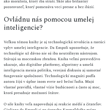
ako moralista, ktorý iba straší. Skôr ako brilantný
pozorovateľ, ktorý pomenúva veci presne a bez ilúzií.
Ovládnu nás pomocou umelej
inteligencie?
Veľkou témou knihy je aj technologická revolúcia a rastúci
vplyv umelej inteligencie. Da Empoli upozorňuje, že
technológie už dávno nie sú iba neutrálnym nástrojom.
Stávajú sa mocenskou zbraňou. Kniha veľmi presvedčivo
ukazuje, ako digitálne platformy, algoritmy a umelá
inteligencia menia politiku, verejnú diskusiu aj samotné
fungovanie spoločnosti. Technologickí magnáti podľa
autora žijú v úplne inom svete než bežní ľudia. Majú
vlastné pravidlá, vlastné vízie budúcnosti a často aj moc,
ktorá presahuje možnosti štátov.
O sile knihy veľa napovedajú aj reakcie médií a čitateľov.
Giuliano da Empoli si po úspechu Kremeľského mága