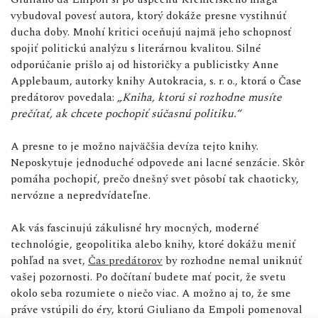
vybudoval povesť autora, ktorý dokáže presne vystihnúť
ducha doby. Mnohí kritici oceňujú najmä jeho schopnosť
spojiť politickú analýzu s literárnou kvalitou. Silné
odporúčanie prišlo aj od historičky a publicistky Anne
Applebaum, autorky knihy Autokracia, s. r. o., ktorá o Čase
predátorov povedala:
„Kniha, ktorú si rozhodne musíte
prečítať, ak chcete pochopiť súčasnú politiku.“
A presne to je možno najväčšia devíza tejto knihy.
Neposkytuje jednoduché odpovede ani lacné senzácie. Skôr
pomáha pochopiť, prečo dnešný svet pôsobí tak chaoticky,
nervózne a nepredvídateľne.
Ak vás fascinujú zákulisné hry mocných, moderné
technológie, geopolitika alebo knihy, ktoré dokážu meniť
pohľad na svet,
Čas predátorov
by rozhodne nemal uniknúť
vašej pozornosti. Po dočítaní budete mať pocit, že svetu
okolo seba rozumiete o niečo viac. A možno aj to, že sme
práve vstúpili do éry, ktorú Giuliano da Empoli pomenoval